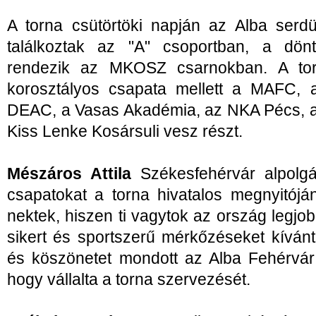
A torna csütörtöki napján az Alba serd
találkoztak az "A" csoportban, a dön
rendezik az MKOSZ csarnokban. A to
korosztályos csapata mellett a MAFC,
DEAC, a Vasas Akadémia, az NKA Pécs, a
Kiss Lenke Kosársuli vesz részt.
Mészáros Attila
Székesfehérvár alpolg
csapatokat a torna hivatalos megnyitóján.
nektek, hiszen ti vagytok az ország legjo
sikert és sportszerű mérkőzéseket kívánt
és köszönetet mondott az Alba Fehérvár
hogy vállalta a torna szervezését.