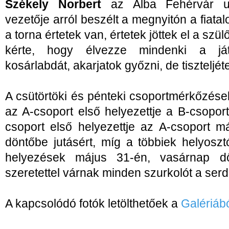
Székely Norbert
az Alba Fehérvár u
vezetője arról beszélt a megnyitón a fiatal
a torna értetek van, értetek jöttek el a szül
kérte, hogy élvezze mindenki a ját
kosárlabdát, akarjatok győzni, de tiszteljéte
A csütörtöki és pénteki csoportmérkőzés
az A-csoport első helyezettje a B-csopor
csoport első helyezettje az A-csoport 
döntőbe jutásért, míg a többiek helyosz
helyezések május 31-én, vasárnap d
szeretettel várnak minden szurkolót a serd
A kapcsolódó fotók letölthetőek a
Galériáb