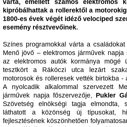
várta, emellett számos elektromos k
kipróbálhattak a rollerektől a motoroki
1800-es évek végét idéző velociped sze
esemény résztvevőinek.
Színes programokkal várta a családokat 
Menő jövő – elektromos járművek napja 
az elektromos autók kormánya mögé ül
tesztkört a Rákóczi utca lezárt szak
motorosok és rolleresek vették birtokba 
A nyolcadik alkalommal szervezett M
járművek napja főszervezője,
Pukler G
Szövetség elnökségi tagja elmondta, 
láthatott a közönség új típusokat, 
fejlesztésének köszönhetően folyamatosan