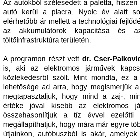
Az autókból szélesedett a paletta, hiszen
autó kerül a piacra. Nyolc év alatt so
elérhetőbb ár mellett a technológiai fejlőd
az akkumulátorok kapacitása és az
töltőinfrastruktúra területén.
A programon részt vett
dr. Cser-Palkov
is, aki az elektromos járművek kapcs
közlekedésről szólt. Mint mondta, ez a
lehetősége ad arra, hogy megismerjük a 
megtapasztaljuk, hogy mind a zaj-, m
értéke jóval kisebb az elektromos 
összehasonlítjuk a tíz évvel ezelőtti
megállapíthatjuk, hogy mára már egyre töb
útjainkon, autóbuszból is akár, amelyek