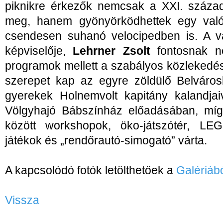
piknikre érkezők nemcsak a XXI. század
meg, hanem gyönyörködhettek egy valód
csendesen suhanó velocipedben is. A v
képviselője,
Lehrner Zsolt
fontosnak ne
programok mellett a szabályos közlekedé
szerepet kap az egyre zöldülő Belváros
gyerekek Holnemvolt kapitány kalandja
Völgyhajó Bábszínház előadásában, mí
között workshopok, öko-játszótér, LE
játékok és „rendőrautó-simogató” várta.
A kapcsolódó fotók letölthetőek a
Galériábó
Vissza