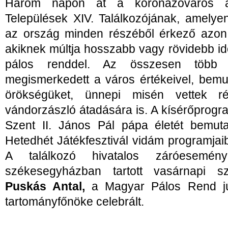
Három napon át a koronázóváros ad
Települések XIV. Találkozójának, amely
az ország minden részéből érkező azon t
akiknek múltja hosszabb vagy rövidebb i
pálos renddel. Az összesen több 
megismerkedett a város értékeivel, bem
örökségüket, ünnepi misén vettek r
vándorzászló átadására is. A kísérőprog
Szent II. János Pál pápa életét bemutat
Hetedhét Játékfesztivál vidám programjai
A találkozó hivatalos záróesemé
székesegyházban tartott vasárnapi sz
Puskás Antal,
a Magyar Pálos Rend jún
tartományfőnöke celebrált.