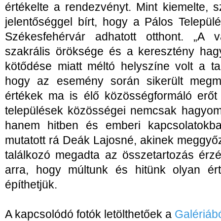
értékelte a rendezvényt. Mint kiemelte,
jelentőséggel bírt, hogy a Pálos Települ
Székesfehérvár adhatott otthont. „A vá
szakrális öröksége és a keresztény ha
kötődése miatt méltó helyszíne volt a t
hogy az esemény során sikerült megmu
értékek ma is élő közösségformáló erőt 
települések közösségei nemcsak hagyomá
hanem hitben és emberi kapcsolatokba
mutatott rá Deák Lajosné, akinek meggyő
találkozó megadta az összetartozás érzé
arra, hogy múltunk és hitünk olyan ért
építhetjük.
A kapcsolódó fotók letölthetőek a
Galériáb