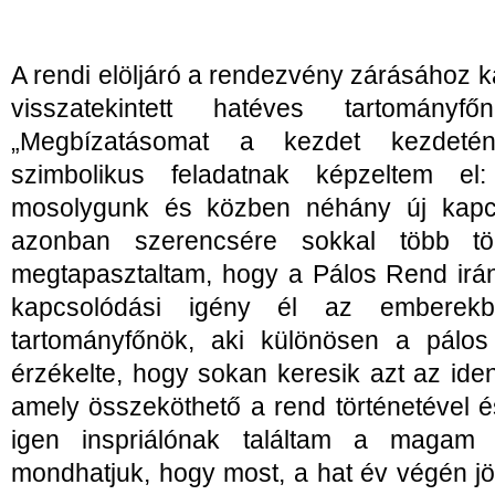
A rendi elöljáró a rendezvény zárásához
visszatekintett hatéves tartományfő
„Megbízatásomat a kezdet kezdetén
szimbolikus feladatnak képzeltem el:
mosolygunk és közben néhány új kapcso
azonban szerencsére sokkal több tö
megtapasztaltam, hogy a Pálos Rend irá
kapcsolódási igény él az emberekb
tartományfőnök, aki különösen a pálos 
érzékelte, hogy sokan keresik azt az ident
amely összeköthető a rend történetével é
igen inspriálónak találtam a magam
mondhatjuk, hogy most, a hat év végén j