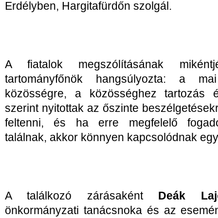
Erdélyben, Hargitafürdőn szolgál.
A fiatalok megszólításának miként
tartományfőnök hangsúlyozta: a ma
közösségre, a közösséghez tartozás é
szerint nyitottak az őszinte beszélgetése
feltenni, és ha erre megfelelő fogad
találnak, akkor könnyen kapcsolódnak eg
A találkozó zárásaként
Deák Laj
önkormányzati tanácsnoka és az esemény