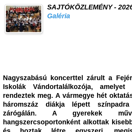
SAJTÓKÖZLEMÉNY - 2026. j
Galéria
Nagyszabású koncerttel zárult a Fejé
Iskolák Vándortalálkozója, amelyet
rendeztek meg. A vármegye hét oktatá
háromszáz diákja lépett színpadr
zárógálán. A gyerekek művés
hangszercsoportonként alkottak kiseb
és hoztak létre egyszeri, megis