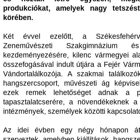
produkciókat, amelyek nagy tetszés
körében.
Két évvel ezelőtt, a Székesfehér
Zeneművészeti Szakgimnázium é
kezdeményezésére, kilenc vármegyei ala
összefogásával indult útjára a Fejér Vár
Vándortalálkozója. A szakmai találkoz
hangszercsoport, művészeti ág képvisel
ezek remek lehetőséget adnak a p
tapasztalatcserére, a növendékeknek a 
intézmények, személyek közötti kapcsolato
Az idei évben egy négy hónapon átí
szerveztek, amelyben kiállítások, hangs