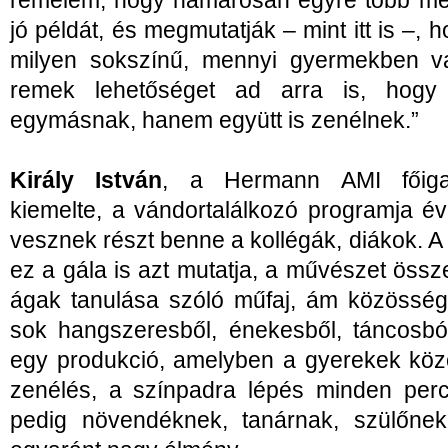
remélem, hogy hamarosan egyre több me
jó példát, és megmutatják – mint itt is –
milyen sokszínű, mennyi gyermekben v
remek lehetőséget ad arra is, hog
egymásnak, hanem együtt is zenélnek.”
Király István
, a Hermann AMI főigaz
kiemelte, a vándortalálkozó programja é
vesznek részt benne a kollégák, diákok. 
ez a gála is azt mutatja, a művészet össz
ágak tanulása szóló műfaj, ám közösség
sok hangszeresből, énekesből, táncosbó
egy produkció, amelyben a gyerekek köz
zenélés, a színpadra lépés minden percé
pedig növendéknek, tanárnak, szülőne