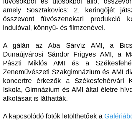
fúvósokból és ütősökből álló, összevon
amely Sosztakovics: 2. keringőjét ját
összevont fúvószenekari produkció 
indulóval, könnyű- és filmzenével.
A gálán az Aba Sárvíz AMI, a Bics
Dunaújvárosi Sándor Frigyes AMI, a M
Pászti Miklós AMI és a Székesfehé
Zeneművészeti Szakgimnázium és AMI diák
koncertre érkezők a Székesfehérvári K
Iskola, Gimnázium és AMI által életre hív
alkotásait is láthatták.
A kapcsolódó fotók letölthetőek a
Galériábó