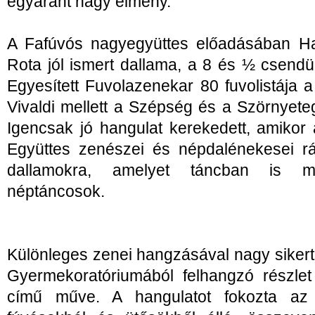
egyaránt nagy élmény.
A Fafúvós nagyegyüttes előadásában H
Rota jól ismert dallama, a 8 és ½ csendül
Egyesített Fuvolazenekar 80 fuvolistája a
Vivaldi mellett a Szépség és a Szörnyeteg 
Igencsak jó hangulat kerekedett, amikor
Együttes zenészei és népdalénekesei rá
dallamokra, amelyet táncban is meg
néptáncosok.
Különleges zenei hangzásával nagy sikert a
Gyermekoratóriumából felhangzó részlet
című műve. A hangulatot fokozta az e