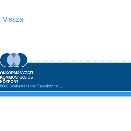
Vissza
ÖNKORMÁNYZATI
KOMMUNIKÁCIÓS
KÖZPONT
8000 Székesfehérvár Városház tér 1.