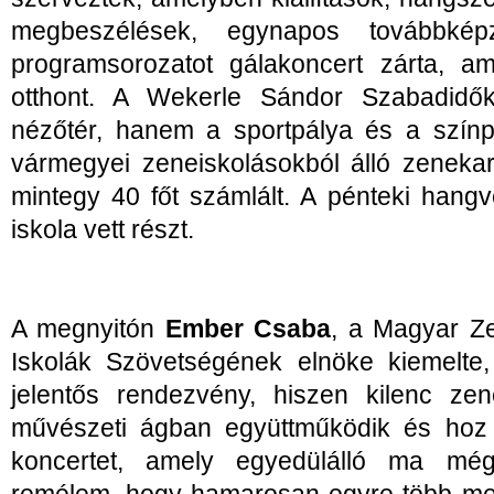
megbeszélések, egynapos továbbkép
programsorozatot gálakoncert zárta, a
otthont. A Wekerle Sándor Szabadid
nézőtér, hanem a sportpálya és a színp
vármegyei zeneiskolásokból álló zenekar
mintegy 40 főt számlált. A pénteki hang
iskola vett részt.
A megnyitón
Ember Csaba
, a Magyar Z
Iskolák Szövetségének elnöke kiemelte
jelentős rendezvény, hiszen kilenc zen
művészeti ágban együttműködik és hoz
koncertet, amely egyedülálló ma mé