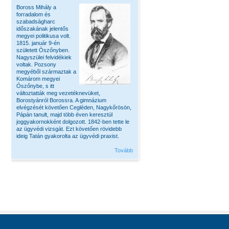
Boross Mihály a
forradalom és
szabadságharc
időszakának jelentős
megyei politikusa volt.
1815. január 9-én
született Ószőnyben.
Nagyszülei felvidékiek
voltak. Pozsony
megyéből származtak a
Komárom megyei
Ószőnybe, s itt
változtatták meg vezetéknevüket,
Borostyánról Borossra. A gimnázium
elvégzését követően Cegléden, Nagykőrösön,
Pápán tanult, majd több éven keresztül
joggyakornokként dolgozott. 1842-ben tette le
az ügyvédi vizsgát. Ezt követően rövidebb
ideig Tatán gyakorolta az ügyvédi praxist.
Tovább