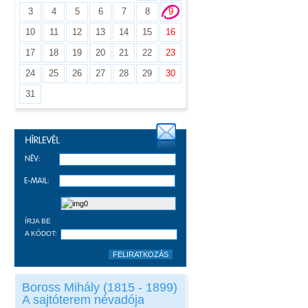
3
4
5
6
7
8
9
10
11
12
13
14
15
16
17
18
19
20
21
22
23
24
25
26
27
28
29
30
31
ÍRJA BE
A KÓDOT:
Boross Mihály (1815 - 1899)
A sajtóterem névadója