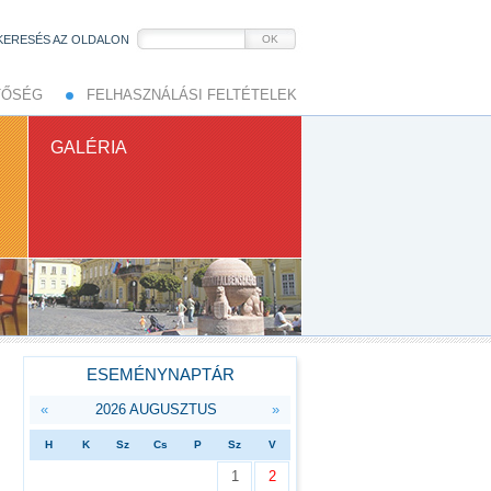
KERESÉS AZ OLDALON
OK
TŐSÉG
FELHASZNÁLÁSI FELTÉTELEK
GALÉRIA
ESEMÉNYNAPTÁR
«
2026 AUGUSZTUS
»
H
K
Sz
Cs
P
Sz
V
1
2