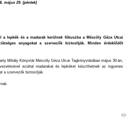
 május 29. (péntek)
ól a lepkék és a madarak kerülnek fókuszba a Mészöly Géza Utcai
zükséges anyagokat a szervezők biztosítják. Minden érdeklődőt
marty Mihály Könyvtár Mészöly Géza Utcai Tagkönyvtárában május 30-án,
 vezetésével ezúttal madarakat és lepkéket készíthetnek az ingyenes
 a szervezők biztosítják.
rnak.