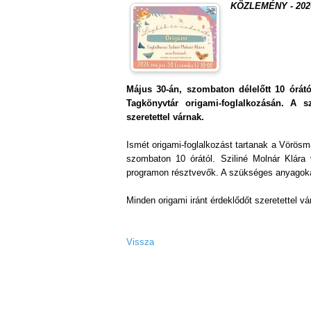
KÖZLEMÉNY - 2026.
Május 30-án, szombaton délelőtt 10 órát
Tagkönyvtár origami-foglalkozásán. A s
szeretettel várnak.
Ismét origami-foglalkozást tartanak a Vörös
szombaton 10 órától. Sziliné Molnár Klára
programon résztvevők. A szükséges anyagokat
Minden origami iránt érdeklődőt szeretettel vá
Vissza