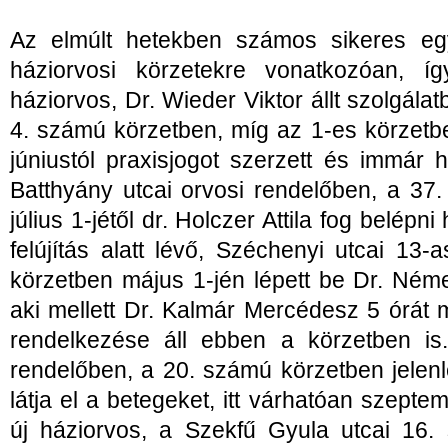
Az elmúlt hetekben számos sikeres egy
háziorvosi körzetekre vonatkozóan, így
háziorvos, Dr. Wieder Viktor állt szolgál
4. számú körzetben, míg az 1-es körzetb
júniustól praxisjogot szerzett és immár 
Batthyány utcai orvosi rendelőben, a 37
július 1-jétől dr. Holczer Attila fog belép
felújítás alatt lévő, Széchenyi utcai 1
körzetben május 1-jén lépett be Dr. Néme
aki mellett Dr. Kalmár Mercédesz 5 órát 
rendelkezése áll ebben a körzetben i
rendelőben, a 20. számú körzetben jelen
látja el a betegeket, itt várhatóan szeptem
új háziorvos, a Szekfű Gyula utcai 16.