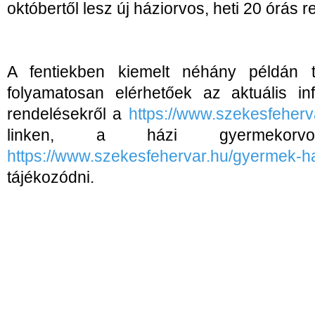
októbertől lesz új háziorvos, heti 20 órás r
A fentiekben kiemelt néhány példán t
folyamatosan elérhetőek az aktuális in
rendelésekről a
https://www.szekesfeherva
linken, a házi gyermekorv
https://www.szekesfehervar.hu/gyermek-h
tájékozódni.
- Vége