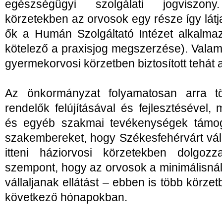
egészségügyi szolgálati jogviszon
körzetekben az orvosok egy része így látj
ők a Humán Szolgáltató Intézet alkalma
kötelező a praxisjog megszerzése). Valam
gyermekorvosi körzetben biztosított tehát 
Az önkormányzat folyamatosan arra t
rendelők felújításával és fejlesztésével
és egyéb szakmai tevékenységek támog
szakembereket, hogy Székesfehérvárt vá
itteni háziorvosi körzetekben dolgoz
szempont, hogy az orvosok a minimálisn
vállaljanak ellátást – ebben is több körze
következő hónapokban.