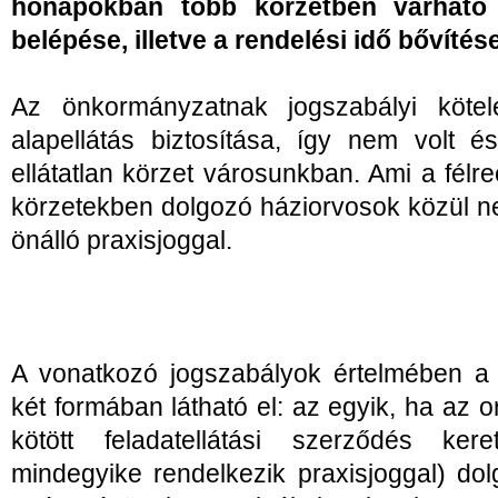
hónapokban több körzetben várható 
belépése, illetve a rendelési idő bővítése
Az önkormányzatnak jogszabályi kötel
alapellátás biztosítása, így nem volt é
ellátatlan körzet városunkban. Ami a félr
körzetekben dolgozó háziorvosok közül n
önálló praxisjoggal.
A vonatkozó jogszabályok értelmében a 
két formában látható el: az egyik, ha az 
kötött feladatellátási szerződés ke
mindegyike rendelkezik praxisjoggal) do