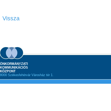
Vissza
ÖNKORMÁNYZATI
KOMMUNIKÁCIÓS
KÖZPONT
8000 Székesfehérvár Városház tér 1.