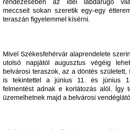
rendezésében az idei labdarúgó vil
meccseit sokan szeretik egy-egy étterem
teraszán figyelemmel kísérni.
Mivel Székesfehérvár alaprendelete szerin
utolsó napjától augusztus végéig lehet
belvárosi teraszok, az a döntés született
is tekintettel a június 11. és június 1
felmentést adnak e korlátozás alól. Így te
üzemelhetnek majd a belvárosi vendéglátó