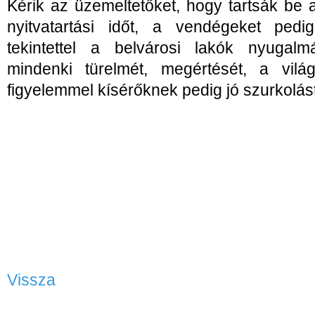
Kérik az üzemeltetőket, hogy tartsák be 
nyitvatartási időt, a vendégeket ped
tekintettel a belvárosi lakók nyugal
mindenki türelmét, megértését, a vilá
figyelemmel kísérőknek pedig jó szurkolás
- Vége
Vissza