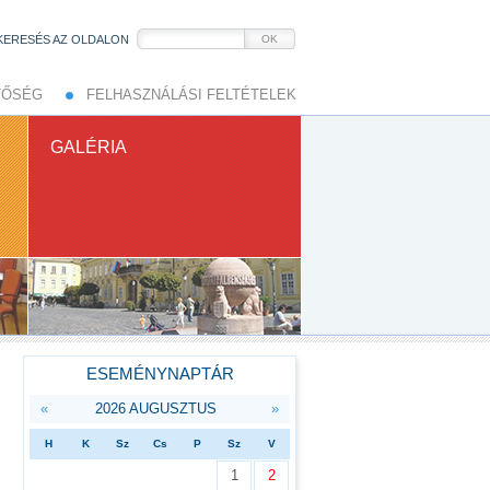
KERESÉS AZ OLDALON
OK
TŐSÉG
FELHASZNÁLÁSI FELTÉTELEK
GALÉRIA
ESEMÉNYNAPTÁR
«
2026 AUGUSZTUS
»
H
K
Sz
Cs
P
Sz
V
1
2