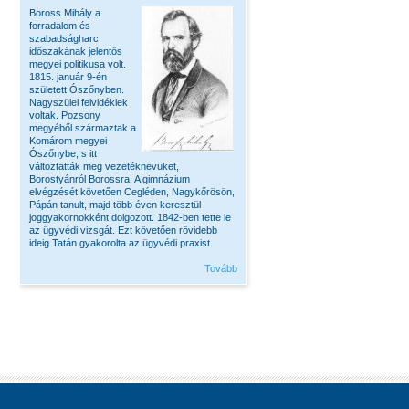
Boross Mihály a
forradalom és
szabadságharc
időszakának jelentős
megyei politikusa volt.
1815. január 9-én
született Ószőnyben.
Nagyszülei felvidékiek
voltak. Pozsony
megyéből származtak a
Komárom megyei
Ószőnybe, s itt
változtatták meg vezetéknevüket,
Borostyánról Borossra. A gimnázium
elvégzését követően Cegléden, Nagykőrösön,
Pápán tanult, majd több éven keresztül
joggyakornokként dolgozott. 1842-ben tette le
az ügyvédi vizsgát. Ezt követően rövidebb
ideig Tatán gyakorolta az ügyvédi praxist.
Tovább