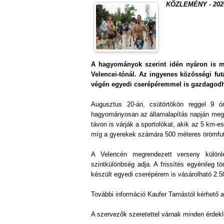
KÖZLEMÉNY - 2026.
A hagyományok szerint idén nyáron is m
Velencei-tónál. Az ingyenes közösségi fut
végén egyedi cserépéremmel is gazdagodh
Augusztus 20-án, csütörtökön reggel 9 ór
hagyományosan az államalapítás napján megre
távon is várják a sportolókat, akik az 5 km-es 
míg a gyerekek számára 500 méteres örömfut
A Velencén megrendezett verseny külön
szintkülönbség adja. A frissítés egyénileg t
készült egyedi cserépérem is vásárolható 2.50
További információ Kaufer Tamástól kérhető 
A szervezők szeretettel várnak minden érdekl