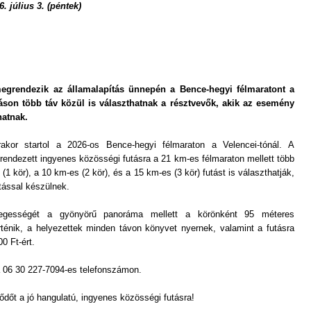
 július 3. (péntek)
egrendezik az államalapítás ünnepén a Bence-hegyi félmaratont a
áson több táv közül is választhatnak a résztvevők, akik az esemény
atnak.
akor startol a 2026-os Bence-hegyi félmaraton a Velencei-tónál. A
ndezett ingyenes közösségi futásra a 21 km-es félmaraton mellett több
(1 kör), a 10 km-es (2 kör), és a 15 km-es (3 kör) futást is választhatják,
ással készülnek.
legességét a gyönyörű panoráma mellett a körönként 95 méteres
örténik, a helyezettek minden távon könyvet nyernek, valamint a futásra
0 Ft-ért.
a 06 30 227-7094-es telefonszámon.
ődőt a jó hangulatú, ingyenes közösségi futásra!