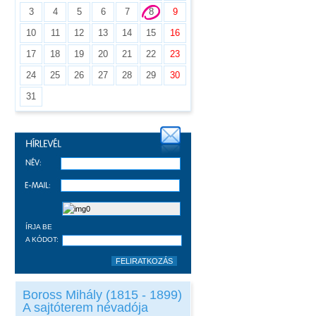
3
4
5
6
7
8
9
10
11
12
13
14
15
16
17
18
19
20
21
22
23
24
25
26
27
28
29
30
31
ÍRJA BE
A KÓDOT:
Boross Mihály (1815 - 1899)
A sajtóterem névadója