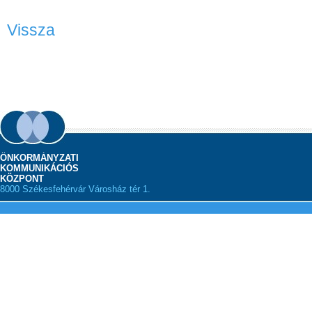
Vissza
ÖNKORMÁNYZATI
KOMMUNIKÁCIÓS
KÖZPONT
8000 Székesfehérvár Városház tér 1.