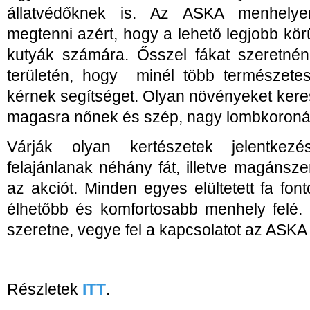
állatvédőknek is. Az ASKA menhelye
megtenni azért, hogy a lehető legjobb kör
kutyák számára. Ősszel fákat szeretnéne
területén, hogy minél több természete
kérnek segítséget. Olyan növényeket ker
magasra nőnek és szép, nagy lombkoroná
Várják olyan kertészetek jelentkez
felajánlanak néhány fát, illetve magánsz
az akciót. Minden egyes elültetett fa fo
élhetőbb és komfortosabb menhely felé. 
szeretne, vegye fel a kapcsolatot az ASKA
Részletek
ITT
.