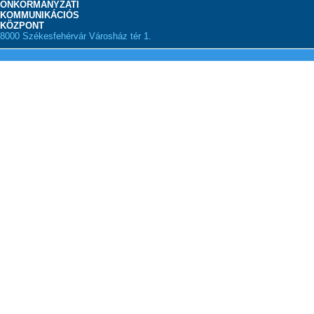
ÖNKORMÁNYZATI
KOMMUNIKÁCIÓS
KÖZPONT
8000 Székesfehérvár Városház tér 1.