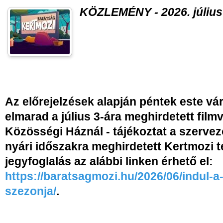
KÖZLEMÉNY - 2026. július 
Az előrejelzések alapján péntek este vár
elmarad a július 3-ára meghirdetett film
Közösségi Háznál - tájékoztat a szervez
nyári időszakra meghirdetett Kertmozi t
jegyfoglalás az alábbi linken érhető el:
https://baratsagmozi.hu/2026/06/indul-a
szezonja/
.