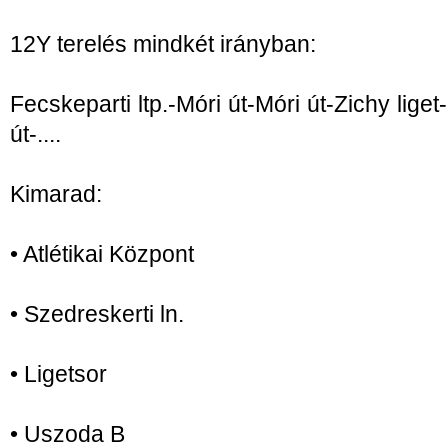
12Y terelés mindkét irányban:
Fecskeparti ltp.-Móri út-Móri út-Zichy lige
út-....
Kimarad:
• Atlétikai Központ
• Szedreskerti ln.
• Ligetsor
• Uszoda B