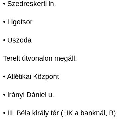
• Szedreskerti ln.
• Ligetsor
• Uszoda
Terelt útvonalon megáll:
• Atlétikai Központ
• Irányi Dániel u.
• III. Béla király tér (HK a banknál, B)