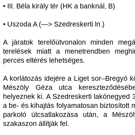
• III. Béla király tér (HK a banknál, B)
• Uszoda A (—> Szedreskerti ln.)
A járatok terelőútvonalon minden megá
terelések miatt a menetrendben meghird
perces eltérés lehetséges.
A korlátozás idejére a Liget sor–Bregyó k
Mészöly Géza utca kereszteződésébe
helyeznek ki. A Szedreskerti lakónegyed 3
a be- és kihajtás folyamatosan biztosított m
parkoló útcsatlakozása után, a Mészö
szakaszon állítják fel.