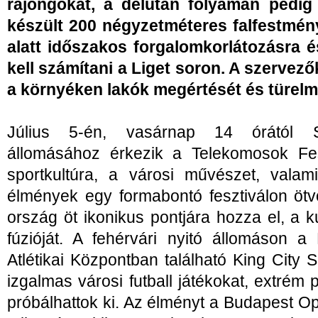
rajongókat, a délután folyamán pedig l
készült 200 négyzetméteres falfestmény
alatt időszakos forgalomkorlátozásra é
kell számítani a Liget soron. A szervez
a környéken lakók megértését és türelm
Július 5-én, vasárnap 14 órától S
állomásához érkezik a Telekomosok Fesz
sportkultúra, a városi művészet, valami
élmények egy formabontó fesztiválon ötv
ország öt ikonikus pontjára hozza el, a kul
fúzióját. A fehérvári nyitó állomáson a
Atlétikai Központban található King Cit
izgalmas városi futball játékokat, extrém
próbálhattok ki. Az élményt a Budapest Op