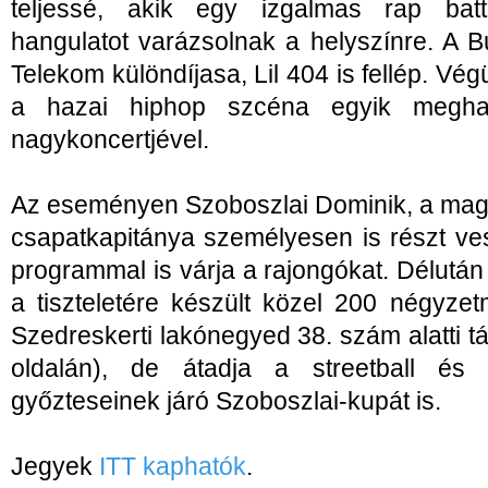
teljessé, akik egy izgalmas rap bat
hangulatot varázsolnak a helyszínre. A
Telekom különdíjasa, Lil 404 is fellép. V
a hazai hiphop szcéna egyik meghat
nagykoncertjével.
Az eseményen Szoboszlai Dominik, a magy
csapatkapitánya személyesen is részt ve
programmal is várja a rajongókat. Délután
a tiszteletére készült közel 200 négyzetm
Szedreskerti lakónegyed 38. szám alatti t
oldalán), de átadja a streetball és
győzteseinek járó Szoboszlai-kupát is.
Jegyek
ITT kaphatók
.