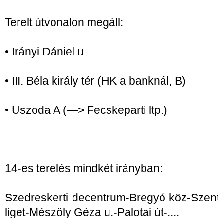
Terelt útvonalon megáll:
• Irányi Dániel u.
• III. Béla király tér (HK a banknál, B)
• Uszoda A (—> Fecskeparti ltp.)
14-es terelés mindkét irányban:
Szedreskerti decentrum-Bregyó köz-Szent
liget-Mészöly Géza u.-Palotai út-....