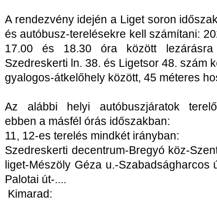
A rendezvény idején a Liget soron idősza
és autóbusz-terelésekre kell számítani: 20
17.00 és 18.30 óra között lezárásra
Szedreskerti ln. 38. és Ligetsor 48. szám k
gyalogos-átkelőhely között, 45 méteres h
Az alábbi helyi autóbuszjáratok terel
ebben a másfél órás időszakban:
11, 12-es terelés mindkét irányban:
Szedreskerti decentrum-Bregyó köz-Szent
liget-Mészöly Géza u.-Szabadságharcos 
Palotai út-....
Kimarad: