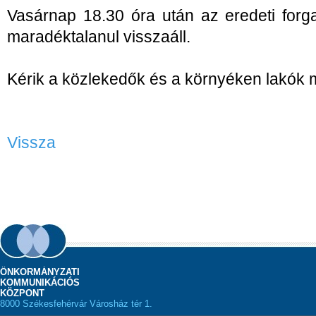
Vasárnap 18.30 óra után az eredeti forg
maradéktalanul visszaáll.
Kérik a közlekedők és a környéken lakók m
Vissza
ÖNKORMÁNYZATI
KOMMUNIKÁCIÓS
KÖZPONT
8000 Székesfehérvár Városház tér 1.