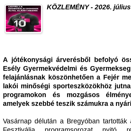
KÖZLEMÉNY - 2026. július 
A jótékonysági árverésből befolyó ös
Esély Gyermekvédelmi és Gyermeksegít
felajánlásnak köszönhetően a Fejér m
lakói minőségi sporteszközökhöz jutnak
programokon és mozgásos élménye
amelyek szebbé teszik számukra a nyári
Vasárnap délután a Bregyóban tartották
Fesztiválja programsorozat nyitó r