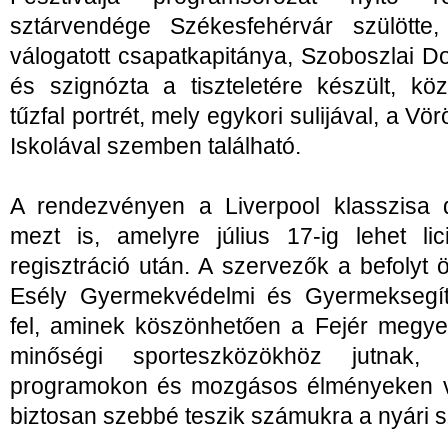
sztárvendége Székesfehérvár szülötte
válogatott csapatkapitánya, Szoboszlai Dom
és szignózta a tiszteletére készült, k
tűzfal portrét, mely egykori sulijával, a V
Iskolával szemben található.
A rendezvényen a Liverpool klasszisa d
mezt is, amelyre július 17-ig lehet lic
regisztráció után. A szervezők a befolyt
Esély Gyermekvédelmi és Gyermeksegítő
fel, aminek köszönhetően a Fejér megye
minőségi sporteszközökhöz jutnak, 
programokon és mozgásos élményeken v
biztosan szebbé teszik számukra a nyári s