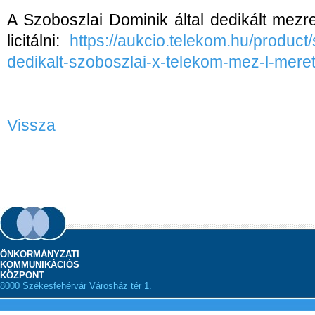
A Szoboszlai Dominik által dedikált mezre
licitálni:
https://aukcio.telekom.hu/product/
dedikalt-szoboszlai-x-telekom-mez-l-meret
Vissza
ÖNKORMÁNYZATI
KOMMUNIKÁCIÓS
KÖZPONT
8000 Székesfehérvár Városház tér 1.