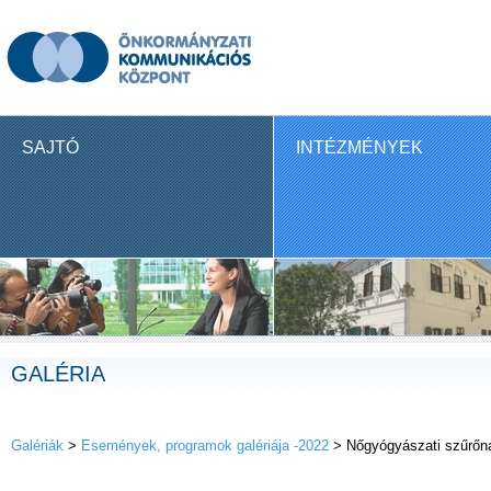
SAJTÓ
INTÉZMÉNYEK
GALÉRIA
Galériák
>
Események, programok galériája -2022
> Nőgyógyászati szűrőn