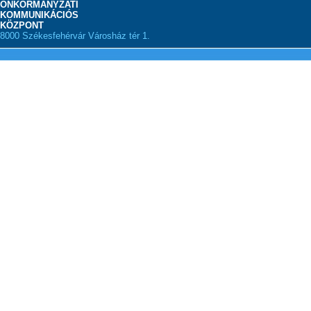
ÖNKORMÁNYZATI
KOMMUNIKÁCIÓS
KÖZPONT
8000 Székesfehérvár Városház tér 1.