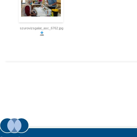
szurovizsgalat_asc_6762.jpg