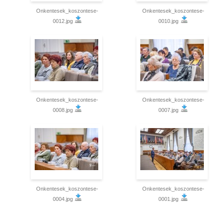
Onkentesek_koszontese-
Onkentesek_koszontese-
0012.jpg
0010.jpg
Onkentesek_koszontese-
Onkentesek_koszontese-
0008.jpg
0007.jpg
Onkentesek_koszontese-
Onkentesek_koszontese-
0004.jpg
0001.jpg