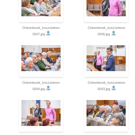
Onkentesek_koszontese-
Onkentesek_koszontese-
0047.jpg
0046.jpg
Onkentesek_koszontese-
Onkentesek_koszontese-
0044.jpg
0043.jpg