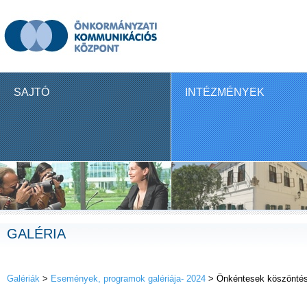
SAJTÓ
INTÉZMÉNYEK
GALÉRIA
Galériák
>
Események, programok galériája- 2024
> Önkéntesek köszönté