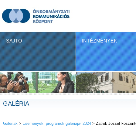
SAJTÓ
INTÉZMÉNYEK
GALÉRIA
Galériák
>
Események, programok galériája- 2024
> Zátrok József köszönt