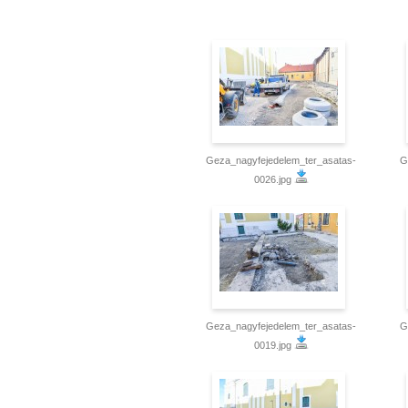
Geza_nagyfejedelem_ter_asatas-
G
0026.jpg
Geza_nagyfejedelem_ter_asatas-
G
0019.jpg