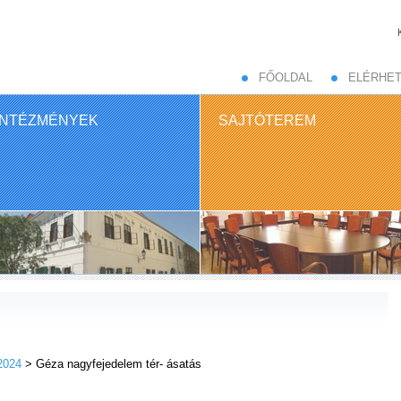
FŐOLDAL
ELÉRHE
INTÉZMÉNYEK
SAJTÓTEREM
2024
> Géza nagyfejedelem tér- ásatás