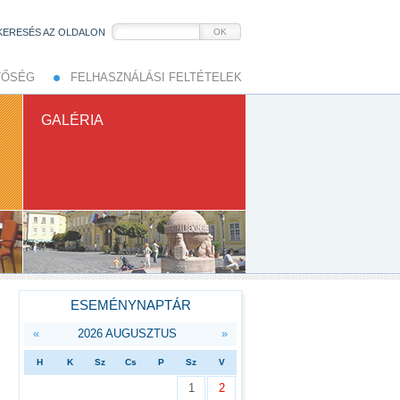
KERESÉS AZ OLDALON
OK
TŐSÉG
FELHASZNÁLÁSI FELTÉTELEK
GALÉRIA
ESEMÉNYNAPTÁR
«
2026 AUGUSZTUS
»
H
K
Sz
Cs
P
Sz
V
1
2