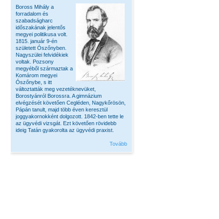
Boross Mihály a
forradalom és
szabadságharc
időszakának jelentős
megyei politikusa volt.
1815. január 9-én
született Ószőnyben.
Nagyszülei felvidékiek
voltak. Pozsony
megyéből származtak a
Komárom megyei
Ószőnybe, s itt
változtatták meg vezetéknevüket,
Borostyánról Borossra. A gimnázium
elvégzését követően Cegléden, Nagykőrösön,
Pápán tanult, majd több éven keresztül
joggyakornokként dolgozott. 1842-ben tette le
az ügyvédi vizsgát. Ezt követően rövidebb
ideig Tatán gyakorolta az ügyvédi praxist.
Tovább