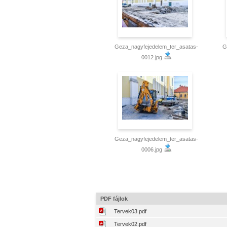
Geza_nagyfejedelem_ter_asatas-
G
0012.jpg
Geza_nagyfejedelem_ter_asatas-
0006.jpg
PDF fájlok
Tervek03.pdf
Tervek02.pdf