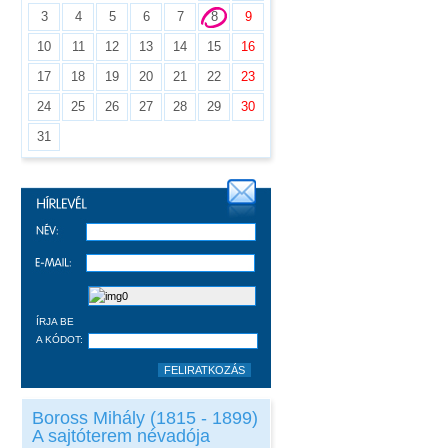
3
4
5
6
7
8
9
10
11
12
13
14
15
16
17
18
19
20
21
22
23
24
25
26
27
28
29
30
31
ÍRJA BE
A KÓDOT:
Boross Mihály (1815 - 1899)
A sajtóterem névadója