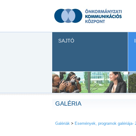
SAJTÓ
GALÉRIA
Galériák
>
Események, programok galériája- 