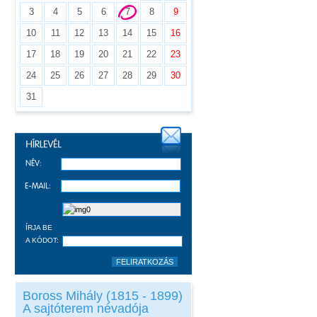
3
4
5
6
7
8
9
10
11
12
13
14
15
16
17
18
19
20
21
22
23
24
25
26
27
28
29
30
31
ÍRJA BE
A KÓDOT:
Boross Mihály (1815 - 1899)
A sajtóterem névadója