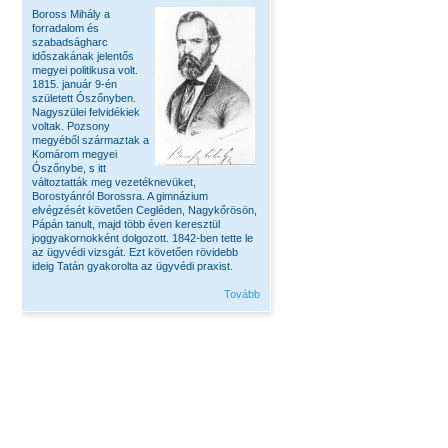
Boross Mihály a
forradalom és
szabadságharc
időszakának jelentős
megyei politikusa volt.
1815. január 9-én
született Ószőnyben.
Nagyszülei felvidékiek
voltak. Pozsony
megyéből származtak a
Komárom megyei
Ószőnybe, s itt
változtatták meg vezetéknevüket,
Borostyánról Borossra. A gimnázium
elvégzését követően Cegléden, Nagykőrösön,
Pápán tanult, majd több éven keresztül
joggyakornokként dolgozott. 1842-ben tette le
az ügyvédi vizsgát. Ezt követően rövidebb
ideig Tatán gyakorolta az ügyvédi praxist.
Tovább