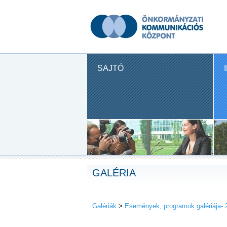
SAJTÓ
GALÉRIA
Galériák
>
Események, programok galériája- 