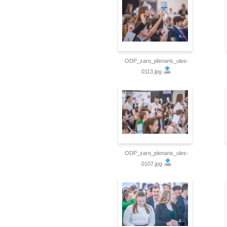
ODP_zaro_plenaris_ules-
0113.jpg
ODP_zaro_plenaris_ules-
0107.jpg