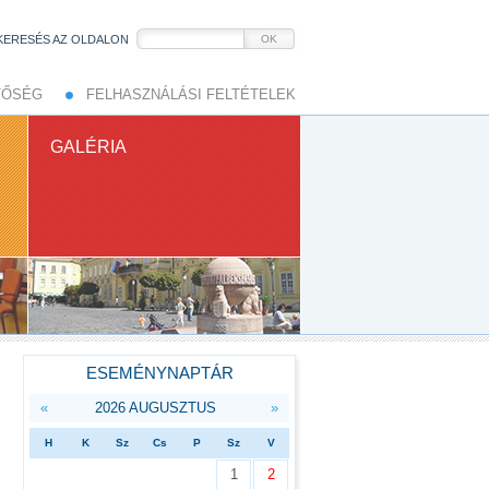
KERESÉS AZ OLDALON
OK
TŐSÉG
FELHASZNÁLÁSI FELTÉTELEK
GALÉRIA
ESEMÉNYNAPTÁR
«
2026 AUGUSZTUS
»
H
K
Sz
Cs
P
Sz
V
1
2