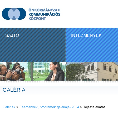
SAJTÓ
INTÉZMÉNYEK
GALÉRIA
Galériák
>
Események, programok galériája- 2024
> Tojásfa avatás