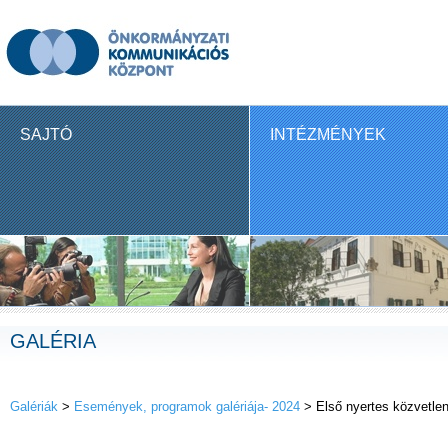
SAJTÓ
INTÉZMÉNYEK
GALÉRIA
Galériák
>
Események, programok galériája- 2024
> Első nyertes közvetle