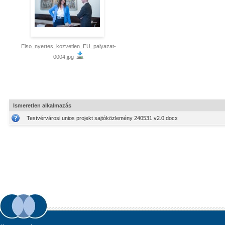
Elso_nyertes_kozvetlen_EU_palyazat-
0004.jpg
Ismeretlen alkalmazás
Testvérvárosi unios projekt sajtóközlemény 240531 v2.0.docx