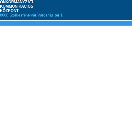
ÖNKORMÁNYZATI
KOMMUNIKÁCIÓS
KÖZPONT
8000 Székesfehérvár Városház tér 1.