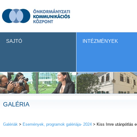
SAJTÓ
INTÉZMÉNYEK
GALÉRIA
Galériák
>
Események, programok galériája- 2024
> Kiss Imre utánpótlás 