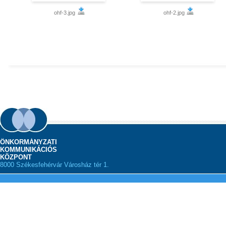
ohf-3.jpg
ohf-2.jpg
ÖNKORMÁNYZATI
KOMMUNIKÁCIÓS
KÖZPONT
8000 Székesfehérvár Városház tér 1.