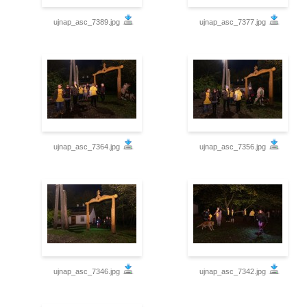
ujnap_asc_7389.jpg
ujnap_asc_7377.jpg
ujnap_asc_7364.jpg
ujnap_asc_7356.jpg
ujnap_asc_7346.jpg
ujnap_asc_7342.jpg