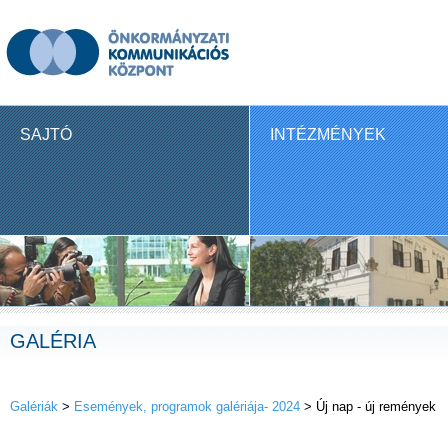
SAJTÓ
INTÉZMÉNYEK
GALÉRIA
Galériák
>
Események, programok galériája- 2024
> Új nap - új remények