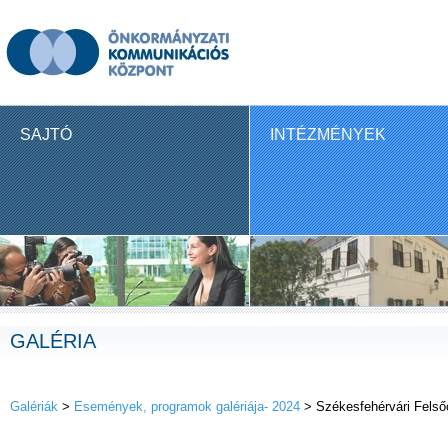
SAJTÓ
INTÉZMÉNYEK
GALÉRIA
Galériák
>
Események, programok galériája- 2024
> Székesfehérvári Felső