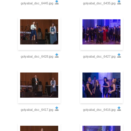
golyabal_dsc_6445.jpg
golyabal_dsc_6435.jpg
golyabal_dsc_6428.jpg
golyabal_dsc_6427.jpg
golyabal_dsc_6417.jpg
golyabal_dsc_6416.jpg