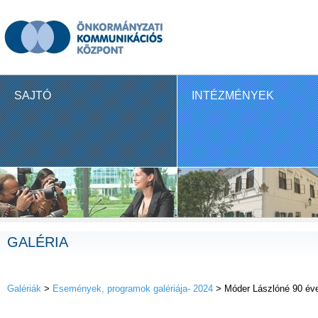
SAJTÓ
INTÉZMÉNYEK
GALÉRIA
Galériák
>
Események, programok galériája- 2024
> Móder Lászlóné 90 év