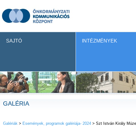
SAJTÓ
INTÉZMÉNYEK
GALÉRIA
Galériák
>
Események, programok galériája- 2024
> Szt István Király Múze