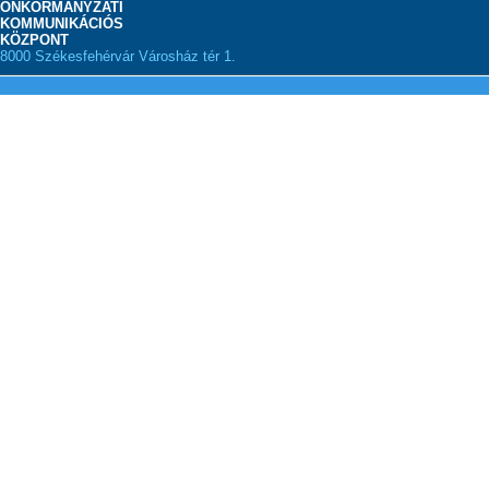
ÖNKORMÁNYZATI
KOMMUNIKÁCIÓS
KÖZPONT
8000 Székesfehérvár Városház tér 1.