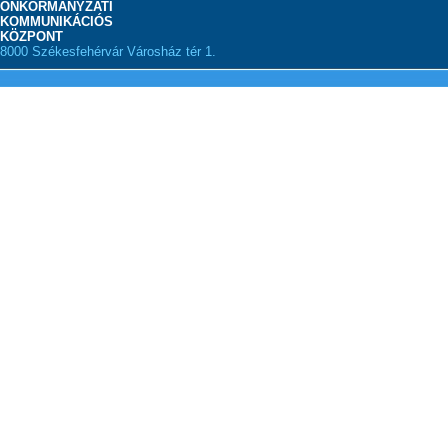
ÖNKORMÁNYZATI
KOMMUNIKÁCIÓS
KÖZPONT
8000 Székesfehérvár Városház tér 1.