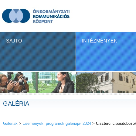
SAJTÓ
INTÉZMÉNYEK
GALÉRIA
Galériák
>
Események, programok galériája- 2024
> Ciszterci cipősdobozo