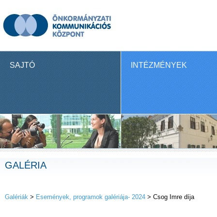
SAJTÓ
INTÉZMÉNYEK
GALÉRIA
Galériák
>
Események, programok galériája- 2024
> Csog Imre díja