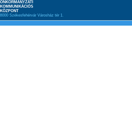
ÖNKORMÁNYZATI
KOMMUNIKÁCIÓS
KÖZPONT
8000 Székesfehérvár Városház tér 1.