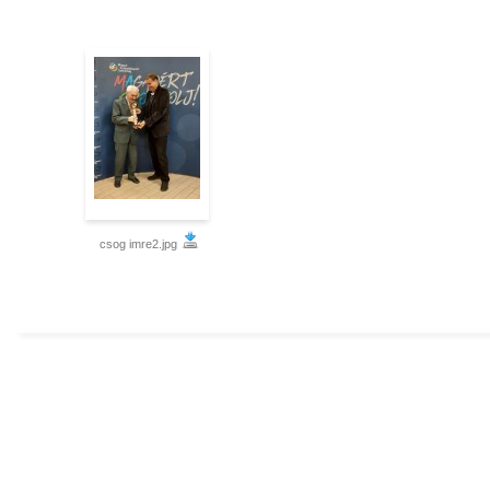
csog imre2.jpg