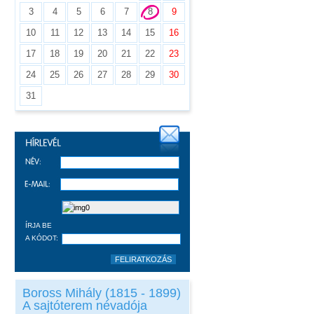
3
4
5
6
7
8
9
10
11
12
13
14
15
16
17
18
19
20
21
22
23
24
25
26
27
28
29
30
31
ÍRJA BE
A KÓDOT:
Boross Mihály (1815 - 1899)
A sajtóterem névadója