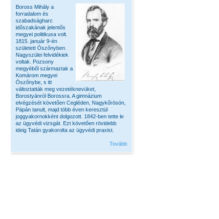
Boross Mihály a
forradalom és
szabadságharc
időszakának jelentős
megyei politikusa volt.
1815. január 9-én
született Ószőnyben.
Nagyszülei felvidékiek
voltak. Pozsony
megyéből származtak a
Komárom megyei
Ószőnybe, s itt
változtatták meg vezetéknevüket,
Borostyánról Borossra. A gimnázium
elvégzését követően Cegléden, Nagykőrösön,
Pápán tanult, majd több éven keresztül
joggyakornokként dolgozott. 1842-ben tette le
az ügyvédi vizsgát. Ezt követően rövidebb
ideig Tatán gyakorolta az ügyvédi praxist.
Tovább