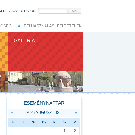
KERESÉS AZ OLDALON
OK
TŐSÉG
FELHASZNÁLÁSI FELTÉTELEK
GALÉRIA
ESEMÉNYNAPTÁR
«
2026 AUGUSZTUS
»
H
K
Sz
Cs
P
Sz
V
1
2