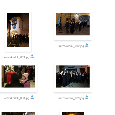
kereskedok_032.jpg
kereskedok_033.jpg
kereskedok_030.jpg
kereskedok_029.jpg