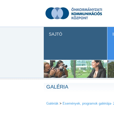
SAJTÓ
GALÉRIA
Galériák
>
Események, programok galériája- 