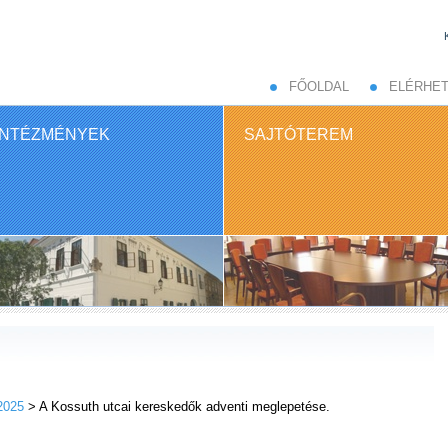
FŐOLDAL
ELÉRHE
INTÉZMÉNYEK
SAJTÓTEREM
2025
> A Kossuth utcai kereskedők adventi meglepetése.