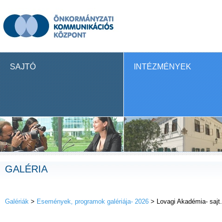
SAJTÓ
INTÉZMÉNYEK
GALÉRIA
Galériák
>
Események, programok galériája- 2026
> Lovagi Akadémia- sajt.