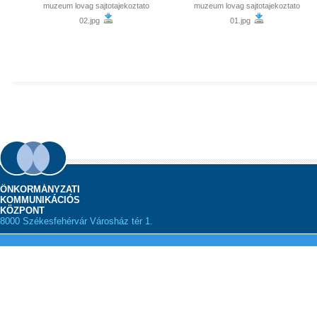
muzeum lovag sajtotajekoztato
muzeum lovag sajtotajekoztato
02.jpg
01.jpg
ÖNKORMÁNYZATI
KOMMUNIKÁCIÓS
KÖZPONT
8000 Székesfehérvár Városház tér 1.