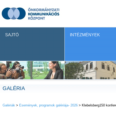
SAJTÓ
INTÉZMÉNYEK
GALÉRIA
Galériák
>
Események, programok galériája- 2026
> Klebelsberg150 konfer