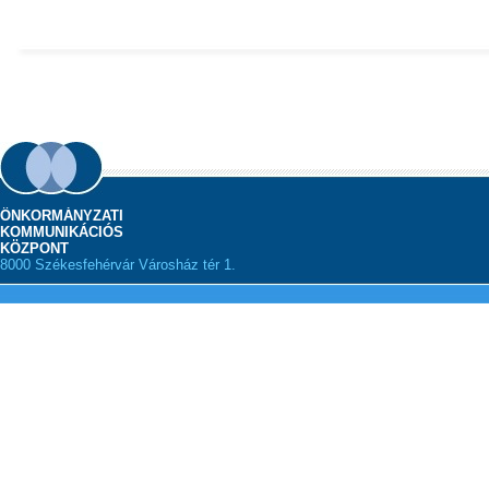
ÖNKORMÁNYZATI
KOMMUNIKÁCIÓS
KÖZPONT
8000 Székesfehérvár Városház tér 1.