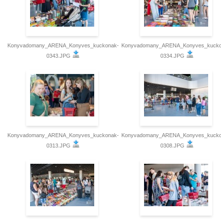
Konyvadomany_ARENA_Konyves_kuckonak-
Konyvadomany_ARENA_Konyves_kucko
0343.JPG
0334.JPG
Konyvadomany_ARENA_Konyves_kuckonak-
Konyvadomany_ARENA_Konyves_kucko
0313.JPG
0308.JPG