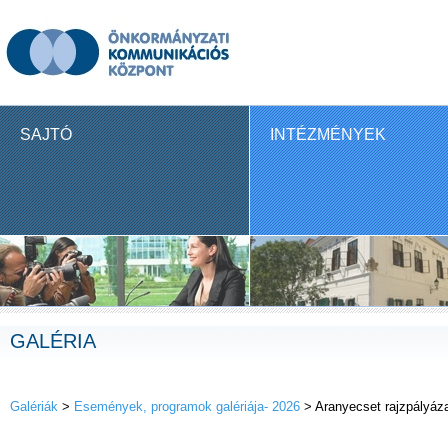
SAJTÓ
INTÉZMÉNYEK
GALÉRIA
Galériák
>
Események, programok galériája- 2026
> Aranyecset rajzpályáza