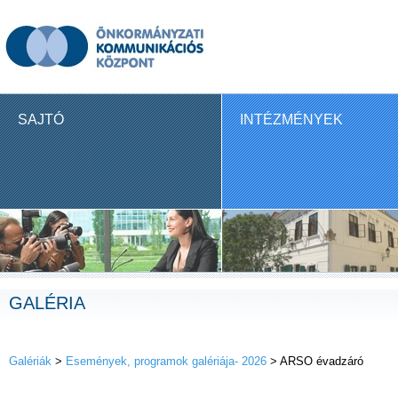
SAJTÓ
INTÉZMÉNYEK
GALÉRIA
Galériák
>
Események, programok galériája- 2026
> ARSO évadzáró