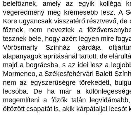
belefőznek, amely az egyik kolléga ke
végeredmény még krémesebb lesz. A Se
Köre ugyancsak visszatérő résztvevő, de 
főznek, nem neveztek a főzőversenybe
tesznek bele, hogy azért legyen mire fogy
Vörösmarty Színház gárdája ottjár
alapanyagok aprításánál tartott, de elárult
majd a bográcsba, s az idei lesz a legjobb
Mormeneo, a Székesfehérvári Balett Szính
nem az egyszerűségre törekedett, bulgur
lecsóba. De ha már a különlegessége
megemlíteni a főzők talán legvidámabb,
öltözött csapatát is, akik kárpátaljai lecsót k