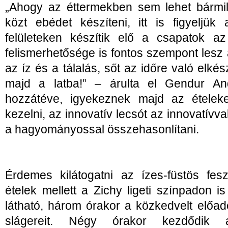
„Ahogy az éttermekben sem lehet bármil
közt ebédet készíteni, itt is figyeljük
felületeken készítik elő a csapatok az
felismerhetősége is fontos szempont lesz 
az íz és a tálalás, sőt az időre való elkés
majd a latba!” – árulta el Gendur An
hozzátéve, igyekeznek majd az ételek
kezelni, az innovatív lecsót az innovatív
a hagyományossal összehasonlítani.
Érdemes kilátogatni az ízes-füstös fesz
ételek mellett a Zichy ligeti színpadon 
látható, három órakor a közkedvelt előad
slágereit. Négy órakor kezdődik 