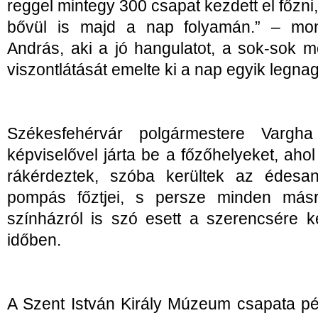
reggel mintegy 300 csapat kezdett el főzni,
bővül is majd a nap folyamán.” – mon
András, aki a jó hangulatot, a sok-sok m
viszontlátását emelte ki a nap egyik legna
Székesfehérvár polgármestere Vargh
képviselővel járta be a főzőhelyeket, ahol
rákérdeztek, szóba kerültek az éde
pompás főztjei, s persze minden másró
színházról is szó esett a szerencsére k
időben.
A Szent István Király Múzeum csapata p