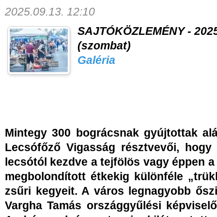
2025.09.13. 12:10
SAJTÓKÖZLEMÉNY - 2025.
(szombat)
Galéria
Mintegy 300 bográcsnak gyújtottak al
Lecsófőző Vigasság résztvevői, hog
lecsótól kezdve a tejfölös vagy éppen a
megbolondított étkekig különféle „trü
zsűri kegyeit. A város legnagyobb ősz
Vargha Tamás országgyűlési képviselő