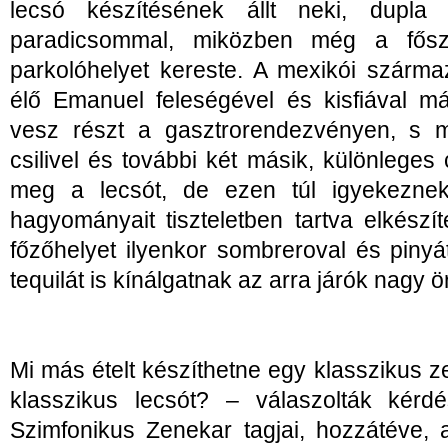
lecsó készítésének állt neki, dupla 
paradicsommal, miközben még a fősz
parkolóhelyet kereste. A mexikói szárm
élő Emanuel feleségével és kisfiával m
vesz részt a gasztrorendezvényen, s mi
csilivel és további két másik, különleges c
meg a lecsót, de ezen túl igyekezne
hagyományait tiszteletben tartva elkészít
főzőhelyet ilyenkor sombreroval és pinyátá
tequilát is kínálgatnak az arra járók nagy 
Mi más ételt készíthetne egy klasszikus z
klasszikus lecsót? – válaszolták kér
Szimfonikus Zenekar tagjai, hozzátéve, a