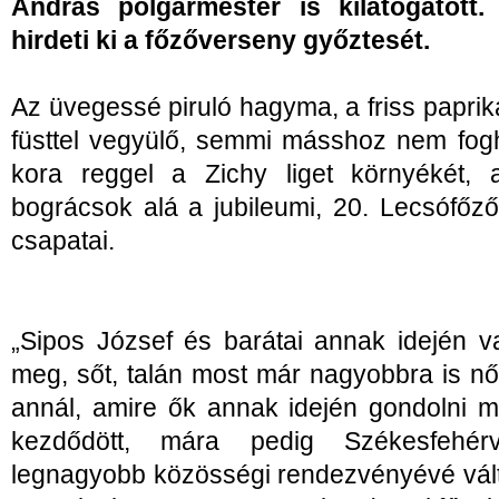
András polgármester is kilátogatott.
hirdeti ki a főzőverseny győztesét.
Az üvegessé piruló hagyma, a friss paprik
füsttel vegyülő, semmi másshoz nem fogh
kora reggel a Zichy liget környékét, a
bográcsok alá a jubileumi, 20. Lecsófőz
csapatai.
„Sipos József és barátai annak idején v
meg, sőt, talán most már nagyobbra is n
annál, amire ők annak idején gondolni m
kezdődött, mára pedig Székesfehér
legnagyobb közösségi rendezvényévé vált