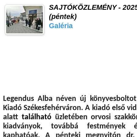
SAJTÓKÖZLEMÉNY - 2025.
(péntek)
Galéria
Legendus Alba néven új könyvesboltot
Kiadó Székesfehérváron. A kiadó első vid
alatt
található
üzletében orvosi szakkön
kiadványok, továbbá festmények é
kaphatóak. A pénteki megnyitón dr. 