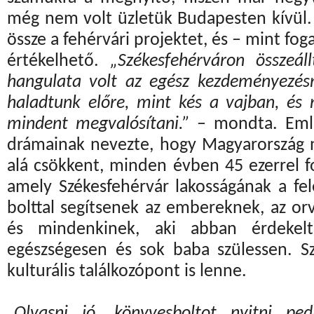
még nem volt üzletük Budapesten kívül.
össze a fehérvári projektet, és – mint fo
értékelhető.
„Székesfehérváron összeáll
hangulata volt az egész kezdeményezésn
haladtunk előre, mint kés a vajban, és 
mindent megvalósítani.”
– mondta. Emlé
drámainak nevezte, hogy Magyarország n
alá csökkent, minden évben 45 ezerrel 
amely Székesfehérvár lakosságának a fel
bolttal segítsenek az embereknek, az o
és mindenkinek, aki abban érdekelt
egészségesen és sok baba szülessen. Sz
kulturális találkozópont is lenne.
„Olvasni jó, könyvesboltot nyitni pe