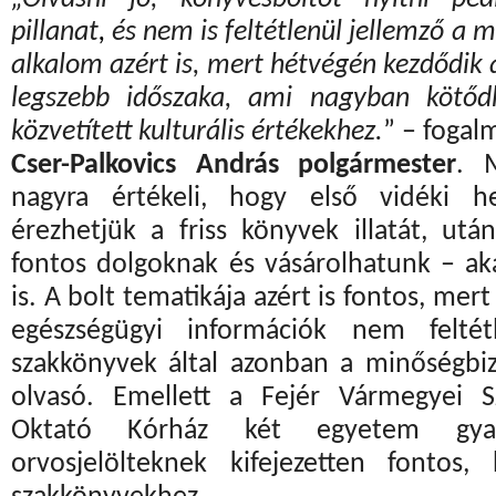
pillanat
,
és nem is feltétlenül jellemző a 
alkalom azért is, mert hétvégén kezdődik 
legszebb időszaka, ami nagyban kötőd
közvetített kulturális értékekhez.
” – fogal
Cser-Palkovics András polgármester
. 
nagyra értékeli, hogy első vidéki he
érezhetjük a friss könyvek illatát, ut
fontos dolgoknak és vásárolhatunk – ak
is. A bolt tematikája azért is fontos, mert
egészségügyi információk nem feltétl
szakkönyvek által azonban a minőségbiz
olvasó. Emellett a Fejér Vármegyei 
Oktató Kórház két egyetem gyak
orvosjelölteknek kifejezetten fontos