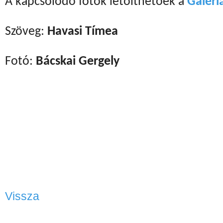
A kapcsolódó fotók letölthetőek a
Galéri
Szöveg:
Havasi Tímea
Fotó:
Bácskai Gergely
Vissza