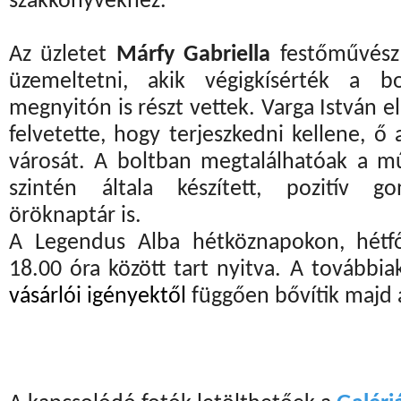
szakkönyvekhez.
Az üzletet
Márfy Gabriella
festőművés
üzemeltetni, akik végigkísérték a b
megnyitón is részt vettek. Varga István 
felvetette, hogy terjeszkedni kellene, ő 
városát. A boltban megtalálhatóak a m
szintén általa készített, pozitív go
öröknaptár is.
A Legendus Alba hétköznapokon, hétfő
18.00 óra között tart nyitva. A további
vásárlói igényektől
függően bővítik majd a