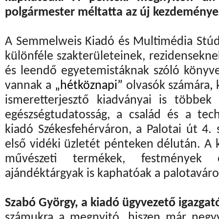
polgármester méltatta az új kezdeménye
A Semmelweis Kiadó és Multimédia Stúdió
különféle szakterületeinek, rezidensekn
és leendő egyetemistáknak szóló könyve
vannak a
„hétköznapi”
olvasók számára
,
k
ismeretterjesztő kiadványai is többek
egészségtudatosság, a család és a te
kiadó Székesfehérváron, a Palotai út 4.
első vidéki üzletét pénteken délután. A
művészeti termékek, festmények 
ajándéktárgyak is kaphatóak a palotaváro
Szabó György, a kiadó ügyvezető igazgat
számukra a megnyitó, hiszen már neg