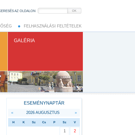
KERESÉS AZ OLDALON
OK
TŐSÉG
FELHASZNÁLÁSI FELTÉTELEK
GALÉRIA
ESEMÉNYNAPTÁR
«
2026 AUGUSZTUS
»
H
K
Sz
Cs
P
Sz
V
1
2