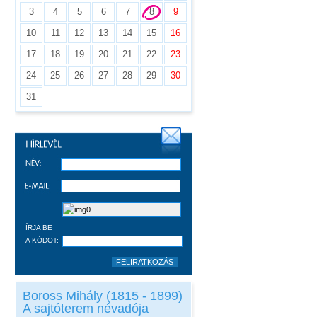
3
4
5
6
7
8
9
10
11
12
13
14
15
16
17
18
19
20
21
22
23
24
25
26
27
28
29
30
31
ÍRJA BE
A KÓDOT:
Boross Mihály (1815 - 1899)
A sajtóterem névadója