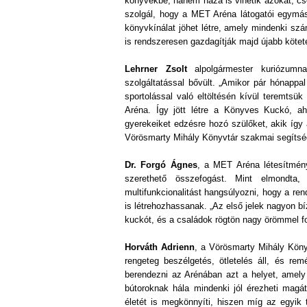
könyvekbe, hanem haza is vihetik azokat, cs
szolgál, hogy a MET Aréna látogatói egymás
könyvkínálat jöhet létre, amely mindenki sz
is rendszeresen gazdagítják majd újabb kötet
Lehrner Zsolt
alpolgármester kuriózumna
szolgáltatással bővült. „Amikor pár hónappal
sportolással való eltöltésén kívül teremtsü
Aréna. Így jött létre a Könyves Kuckó, a
gyerekeiket edzésre hozó szülőket, akik így
Vörösmarty Mihály Könyvtár szakmai segítség
Dr. Forgó Ágnes
, a MET Aréna létesítmé
szerethető összefogást. Mint elmondta
multifunkcionalitást hangsúlyozni, hogy a ren
is létrehozhassanak. „Az első jelek nagyon b
kuckót, és a családok rögtön nagy örömmel f
Horváth Adrienn
, a Vörösmarty Mihály Köny
rengeteg beszélgetés, ötletelés áll, és re
berendezni az Arénában azt a helyet, amely
bútoroknak hála mindenki jól érezheti mag
életét is megkönnyíti, hiszen míg az egyik 