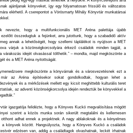
erébe pedig egy-egy másikat tehetnek a helyükre. A könyvcserepont arra
nak ajánljanak könyveket, így egy folyamatosan frissülő és változatos
ámára elérhető. A cserepontot a Vörösmarty Mihály Könyvtár munkatársai
ekkel.
k nevezte, hogy a multifunkcionális MET Aréna palettája újabb
 ezelőtt összedugtuk a fejünket, arra jutottunk, hogy a szabadidő aktív
k meg annak a lehetőségét, hogy szellemi táplálékot is nyújtson a MET
hova várjuk a közönségkorcsolyára érkező családok minden tagját, a
 a várakozás idejét olvasással tölthetik.” – mondta, majd megköszönte a
ét és a MET Aréna nyitottságát.
nymenedzsere megköszönte a könyvárnak és a városvezetésnek ezt a
, már az Aréna építésekor sokat gondolkodtak, hogyan lehet a
dezvények és a mérkőzések mellett egy kicsit meghittebb kulturális teret
íztatóak, az adventi közönségkorcsolya idején rendeztük be könyvekkel a
ogadták.”
vtár igazgatója felidézte, hogy a Könyves Kuckó megvalósítása mögött
ményei szerint a közös munka során sikerült megtalálni és kellemesen
 otthont adhat ennek a projektnek. A nagy ablakoknak és a kényelmes
át a könyvek között. Hangsúlyozta, hogy a Könyves Kuckó a családok
testvér edzésen van, addig a családtagok olvashatnak, leckét írhatnak