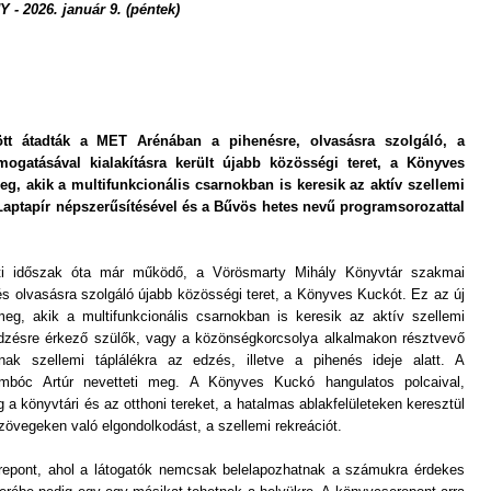
 2026. január 9. (péntek)
ött átadták a MET Arénában a pihenésre, olvasásra szolgáló, a
ogatásával kialakításra került újabb közösségi teret, a Könyves
g, akik a multifunkcionális csarnokban is keresik az aktív szellemi
Laptapír népszerűsítésével és a Bűvös hetes nevű programsorozattal
nti időszak óta már működő, a Vörösmarty Mihály Könyvtár szakmai
 és olvasásra szolgáló újabb közösségi teret, a Könyves Kuckót. Ez az új
meg, akik a multifunkcionális csarnokban is keresik az aktív szellemi
edzésre érkező szülők, vagy a közönségkorcsolya alkalmakon résztvevő
nak szellemi táplálékra az edzés, illetve a pihenés ideje alatt. A
ombóc Artúr nevetteti meg. A Könyves Kuckó hangulatos polcaival,
a könyvtári és az otthoni tereket, a hatalmas ablakfelületeken keresztül
zövegeken való elgondolkodást, a szellemi rekreációt.
epont, ahol a látogatók nemcsak belelapozhatnak a számukra érdekes