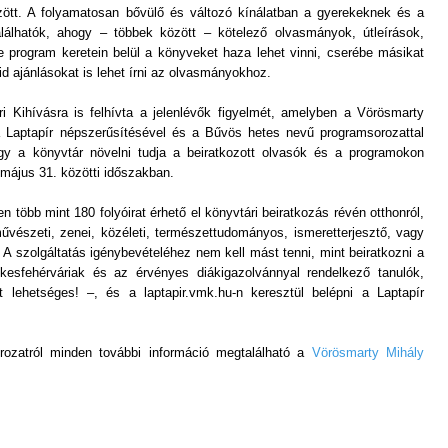
ött. A folyamatosan bővülő és változó kínálatban a gyerekeknek és a
lálhatók, ahogy – többek között – kötelező olvasmányok, útleírások,
 program keretein belül a könyveket haza lehet vinni, cserébe másikat
vid ajánlásokat is lehet írni az olvasmányokhoz.
i Kihívásra is felhívta a jelenlévők figyelmét, amelyben a Vörösmarty
 a Laptapír népszerűsítésével és a Bűvös hetes nevű programsorozattal
gy a könyvtár növelni tudja a beiratkozott olvasók és a programokon
május 31. közötti időszakban.
en több mint 180 folyóirat érhető el könyvtári beiratkozás révén otthonról,
 művészeti, zenei, közéleti, természettudományos, ismeretterjesztő, vagy
 A szolgáltatás igénybevételéhez nem kell mást tenni, mint beiratkozni a
esfehérváriak és az érvényes diákigazolvánnyal rendelkező tanulók,
 lehetséges! –, és a laptapir.vmk.hu-n keresztül belépni a Laptapír
rozatról minden további információ megtalálható a
Vörösmarty Mihály