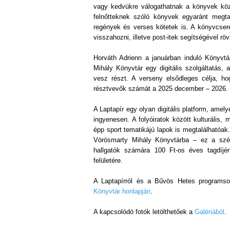
vagy kedvükre válogathatnak a könyvek köz
felnőtteknek szóló könyvek egyaránt megta
regények és verses kötetek is. A könyvcsere
visszahozni, illetve post-itek segítségével rö
Horváth Adrienn a januárban induló Könyvtár
Mihály Könyvtár egy digitális szolgáltatás,
vesz részt. A verseny elsődleges célja, ho
résztvevők számát a 2025 december – 2026. 
A Laptapír egy olyan digitális platform, amely
ingyenesen. A folyóiratok között kulturális,
épp sport tematikájú lapok is megtalálhatóak.
Vörösmarty Mihály Könyvtárba – ez a szék
hallgatók számára 100 Ft-os éves tagdíjért
felületére.
A Laptapírról és a Bűvös Hetes programso
Könyvtár honlapján
.
A kapcsolódó fotók letölthetőek a
Galériából
.