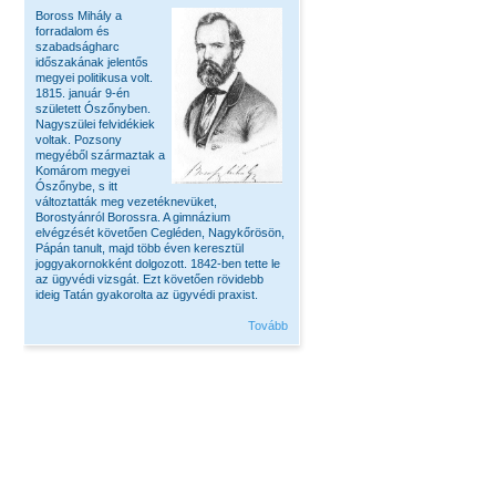
Boross Mihály a
forradalom és
szabadságharc
időszakának jelentős
megyei politikusa volt.
1815. január 9-én
született Ószőnyben.
Nagyszülei felvidékiek
voltak. Pozsony
megyéből származtak a
Komárom megyei
Ószőnybe, s itt
változtatták meg vezetéknevüket,
Borostyánról Borossra. A gimnázium
elvégzését követően Cegléden, Nagykőrösön,
Pápán tanult, majd több éven keresztül
joggyakornokként dolgozott. 1842-ben tette le
az ügyvédi vizsgát. Ezt követően rövidebb
ideig Tatán gyakorolta az ügyvédi praxist.
Tovább