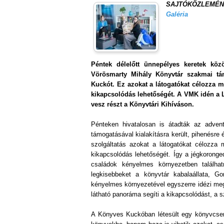
SAJTÓKÖZLEMÉNY -
Galéria
Péntek délelőtt ünnepélyes keretek köz
Vörösmarty Mihály Könyvtár szakmai tám
Kuckót. Ez azokat a látogatókat célozza me
kikapcsolódás lehetőségét. A VMK idén a 
vesz részt a Könyvtári Kihíváson.
Pénteken hivatalosan is átadták az adve
támogatásával kialakításra került, pihenésre
szolgáltatás azokat a látogatókat célozza 
kikapcsolódás lehetőségét. Így a jégkorong
családok kényelmes környezetben találhat
legkisebbeket a könyvtár kabalaállata, G
kényelmes környezetével egyszerre idézi meg 
látható panoráma segíti a kikapcsolódást, a s
A Könyves Kuckóban létesült egy könyvcser