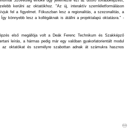
nómiai Szövetség elnöke úgy jellemezte ezt az úttörő továbbképzést,
zelebb kerülni az oktatókhoz. "Az új, interaktív szemléletformáláson
ívjuk fel a figyelmet. Fókuszban lesz a regionalitás, a szezonalitás, a
Így könnyebb lesz a kollégáknak is átállni a projektalapú oktatásra." -
képzés első megállója volt a Deák Ferenc Technikum és Szakképző
rtani leírás, a hármas pedig már egy valóban gyakorlatorientált modul
ét az oktatókat és személyre szabottan adnak át számukra hasznos