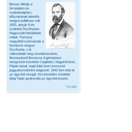
Boross Mihály a
forradalom és
szabadságharc
időszakának jelentős
megyei politikusa volt.
1815. január 9-én
született Ószőnyben.
Nagyszülei felvidékiek
voltak. Pozsony
megyéből származtak a
Komárom megyei
Ószőnybe, s itt
változtatták meg vezetéknevüket,
Borostyánról Borossra. A gimnázium
elvégzését követően Cegléden, Nagykőrösön,
Pápán tanult, majd több éven keresztül
joggyakornokként dolgozott. 1842-ben tette le
az ügyvédi vizsgát. Ezt követően rövidebb
ideig Tatán gyakorolta az ügyvédi praxist.
Tovább