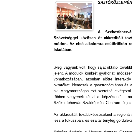
SAJTÓKÖZLEMÉNY - 
A Székesfehérv
Szövetséggel közösen öt akkreditált tov
módon. Az első alkalomra csütörtökön r
Iskolában.
„Régi vágyunk volt, hogy saját oktatói továb
jelent. A modulok konkrét gyakorlati módsze
vonatkozásában, azonban előtte interaktí
oktatókat. Nemcsak a gasztronómiában és a 
aki Magyarországon ezt szeretné elvégezni
többen vegyenek részt a képzésen." – m
Székesfehérvári Szakképzési Centrum főigaz
Az akkreditált továbbképzéseknél a regionáli
lesz a fókuszban, és ezáltal tényleg gördülék