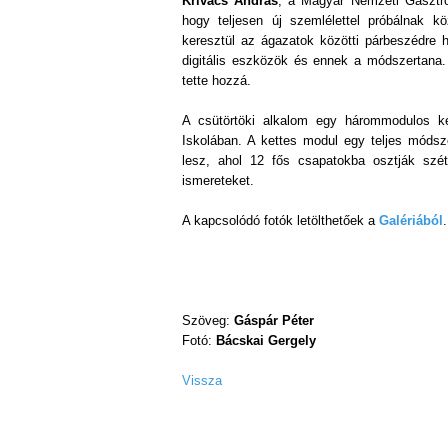
Krivács András
, a Magyar Nemzeti Gasztro
hogy teljesen új szemlélettel próbálnak kö
keresztül az ágazatok közötti párbeszédre h
digitális eszközök és ennek a módszertana. 
tette hozzá.
A csütörtöki alkalom egy hárommodulos 
Iskolában. A kettes modul egy teljes módsze
lesz, ahol 12 fős csapatokba osztják sz
ismereteket.
A kapcsolódó fotók letölthetőek a
Galériából
.
Szöveg:
Gáspár Péter
Fotó:
Bácskai Gergely
Vissza