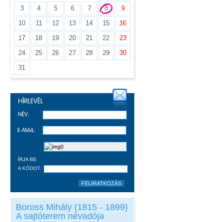
3
4
5
6
7
8
9
10
11
12
13
14
15
16
17
18
19
20
21
22
23
24
25
26
27
28
29
30
31
ÍRJA BE
A KÓDOT:
Boross Mihály (1815 - 1899)
A sajtóterem névadója