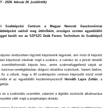
2026. február 26. (csütörtök)
ári Szakképzési Centrum a Magyar Nemzeti Gasztronómiai
ábbképzést valósít meg úttörőként, országos szinten egyedülálló
eggel került sor az SZFSZC Deák Ferenc Technikum és Szakképző
bképzési rendszerben rögzített képzéseink legyenek, ami most öt képzést
rtani képzéssel zárulnak majd a szakács, a cukrász és a pincér oktatók
v szemléletformáló képzés lesz, amire szakmafüggetlenül várjuk az
turizmus-vendéglátásban dolgozó oktatókra számítunk, hanem bárkire,
. Az a célunk, hogy a 40 szakképzési centrum képviselői közül minél
ondta el az egyedülálló kezdeményezésről
Horváth Lajos Zoltán
, a
gatója.
s és a szektorális szemlélet, valamint a digitális eszközök alkalmazása
enyebbé válik majd a projektalapú oktatás.