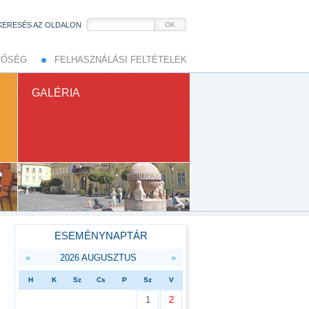
KERESÉS AZ OLDALON
OK
TŐSÉG
FELHASZNÁLÁSI FELTÉTELEK
GALÉRIA
ESEMÉNYNAPTÁR
«
2026 AUGUSZTUS
»
H
K
Sz
Cs
P
Sz
V
1
2