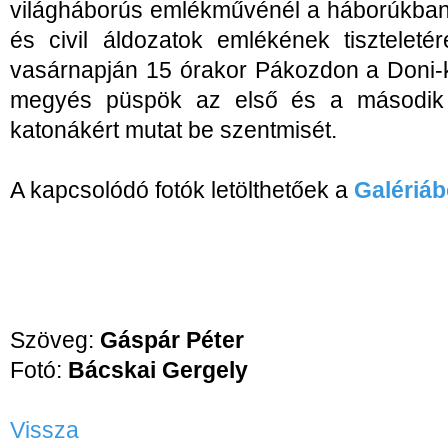
világháborús emlékművénél a háborúkban
és civil áldozatok emlékének tisztelet
vasárnapján 15 órakor Pákozdon a Doni-k
megyés püspök az első és a második v
katonákért mutat be szentmisét.
A kapcsolódó fotók letölthetőek a
Galériáb
Szöveg:
Gáspár Péter
Fotó:
Bácskai Gergely
Vissza