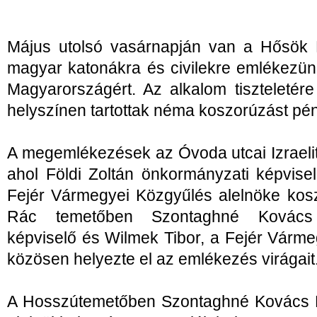
Május utolsó vasárnapján van a Hősök 
magyar katonákra és civilekre emlékezünk
Magyarországért. Az alkalom tiszteletér
helyszínen tartottak néma koszorúzást pé
A megemlékezések az Óvoda utcai Izraeli
ahol Földi Zoltán önkormányzati képvise
Fejér Vármegyei Közgyűlés alelnöke kosz
Rác temetőben Szontaghné Kovács 
képviselő és Wilmek Tibor, a Fejér Várm
közösen helyezte el az emlékezés virágait
A Hosszútemetőben Szontaghné Kovács Er