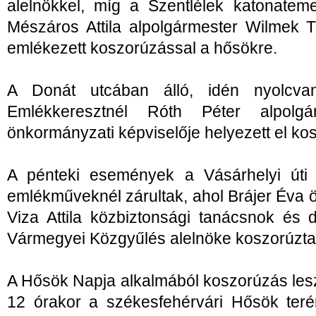
alelnökkel, míg a Szentlélek katonatem
Mészáros Attila alpolgármester Wilmek T
emlékezett koszorúzással a hősökre.
A Donát utcában álló, idén nyolcva
Emlékkeresztnél Róth Péter alpolgá
önkormányzati képviselője helyezett el kos
A pénteki események a Vásárhelyi úti
emlékműveknél zárultak, ahol Brájer Éva 
Viza Attila közbiztonsági tanácsnok és 
Vármegyei Közgyűlés alelnöke koszorúzta
A Hősök Napja alkalmából koszorúzás les
12 órakor a székesfehérvári Hősök teré