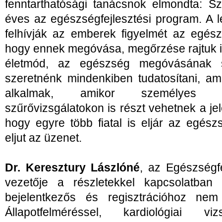
fenntarthatósági tanácsnok elmondta: S
éves az egészségfejlesztési program. A 
felhívják az emberek figyelmét az egés
hogy ennek megóvása, megőrzése rajtuk i
életmód, az egészség megóvásának s
szeretnénk mindenkiben tudatosítani, a
alkalmak, amikor személyes 
szűrővizsgálatokon is részt vehetnek a je
hogy egyre több fiatal is eljár az egés
eljut az üzenet.
Dr. Keresztury Lászlóné
, az Egészségfe
vezetője a részletekkel kapcsolatban 
bejelentkezős és regisztrációhoz nem k
Állapotfelméréssel, kardiológiai viz