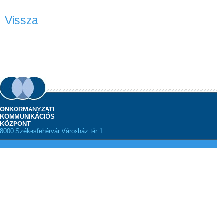
Vissza
ÖNKORMÁNYZATI
KOMMUNIKÁCIÓS
KÖZPONT
8000 Székesfehérvár Városház tér 1.