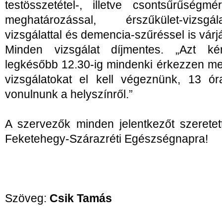
testösszetétel-, illetve csontsűrűségm
meghatározással, érszűkület-vizsgál
vizsgálattal és demencia-szűréssel is vár
Minden vizsgálat díjmentes. „Azt k
legkésőbb 12.30-ig mindenki érkezzen me
vizsgálatokat el kell végeznünk, 13 ór
vonulnunk a helyszínről.”
A szervezők minden jelentkezőt szeretet
Feketehegy-Szárazréti Egészségnapra!
Szöveg:
Csik Tamás