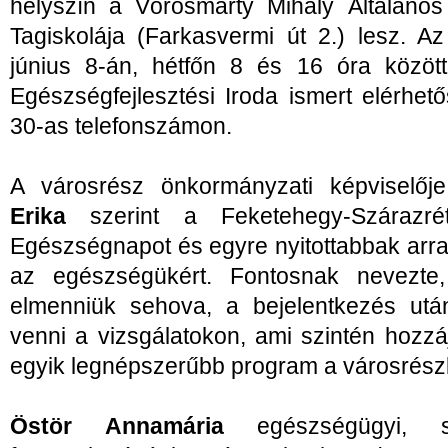
helyszín a Vörösmarty Mihály Általános
Tagiskolája (Farkasvermi út 2.) lesz. A
június 8-án, hétfőn 8 és 16 óra között
Egészségfejlesztési Iroda ismert elérhe
30-as telefonszámon.
A városrész önkormányzati képviselőj
Erika
szerint a Feketehegy-Szárazré
Egészségnapot és egyre nyitottabbak arra
az egészségükért. Fontosnak nevezte
elmenniük sehova, a bejelentkezés utá
venni a vizsgálatokon, ami szintén hozz
egyik legnépszerűbb program a városrész
Östör Annamária
egészségügyi, sp