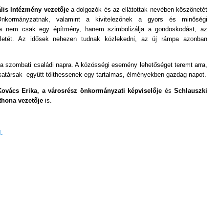
lis Intézmény vezetője
a dolgozók és az ellátottak nevében köszönetét
 Önkormányzatnak, valamint a kivitelezőnek a gyors és minőségi
pa nem csak egy építmény, hanem szimbolizálja a gondoskodást, az
eletét. Az idősek nehezen tudnak közlekedni, az új rámpa azonban
 szombati családi napra. A közösségi esemény lehetőséget teremt arra,
nkatársak együtt tölthessenek egy tartalmas, élményekben gazdag napot.
ovács Erika, a városrész önkormányzati képviselője
és
Schlauszki
thona vezetője
is.
l.