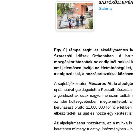
SAJTÓKÖZLEMÉNY -
Galéria
Egy új rámpa segíti az akadálymentes k
Szárazréti Idősek Otthonában. A brut
mozgáskorlátozottak az eddiginél sokkal k
ami jelentősen javítja az életminőségüket
a dolgozókkal, a hozzátartozókkal közösen
A sajtótájékoztatón
Mészáros Attila alpolgá
új rámpával gazdagodott a Kossuth Zsuzsann
a gondozottak csak nagyon nehezen tudták m
az idei költségvetésben megteremtették 
beruházást bruttó 11.000.000 forint értékben 
elkészítették az újat és hozzá egy kerítést is 
Az alpolgármester hozzátette, ez a munka is 
keretében mintegy tucatnyi intézményben – b