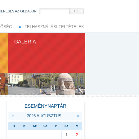
KERESÉS AZ OLDALON
OK
TŐSÉG
FELHASZNÁLÁSI FELTÉTELEK
GALÉRIA
ESEMÉNYNAPTÁR
«
2026 AUGUSZTUS
»
H
K
Sz
Cs
P
Sz
V
1
2