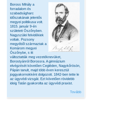
Boross Mihály a
forradalom és
szabadságharc
időszakának jelentős
megyei politikusa volt.
1815. január 9-én
született Ószőnyben.
Nagyszülei felvidékiek
voltak. Pozsony
megyéből származtak a
Komárom megyei
Ószőnybe, s itt
változtatták meg vezetéknevüket,
Borostyánról Borossra. A gimnázium
elvégzését követően Cegléden, Nagykőrösön,
Pápán tanult, majd több éven keresztül
joggyakornokként dolgozott. 1842-ben tette le
az ügyvédi vizsgát. Ezt követően rövidebb
ideig Tatán gyakorolta az ügyvédi praxist.
Tovább