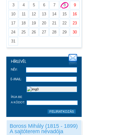
3
4
5
6
7
8
9
10
11
12
13
14
15
16
17
18
19
20
21
22
23
24
25
26
27
28
29
30
31
ÍRJA BE
A KÓDOT:
Boross Mihály (1815 - 1899)
A sajtóterem névadója