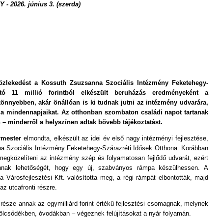
 2026. június 3. (szerda)
özlekedést a Kossuth Zsuzsanna Szociális Intézmény Feketehegy-
tó 11 millió forintból elkészült beruházás eredményeként a
önnyebben, akár önállóan is ki tudnak jutni az intézmény udvarára,
, a mindennapjaikat. Az otthonban szombaton családi napot tartanak
 – minderről a helyszínen adtak bővebb tájékoztatást.
rmester
elmondta, elkészült az idei év első nagy intézményi fejlesztése,
a Szociális Intézmény Feketehegy-Szárazréti Idősek Otthona. Korábban
egközelíteni az intézmény szép és folyamatosan fejlődő udvarát, ezért
annak lehetőségét, hogy egy új, szabványos rámpa készülhessen. A
a Városfejlesztési Kft. valósította meg, a régi rámpát elbontották, majd
az utcafronti részre.
része annak az egymilliárd forint értékű fejlesztési csomagnak, melynek
ölcsődékben, óvodákban – végeznek felújításokat a nyár folyamán.