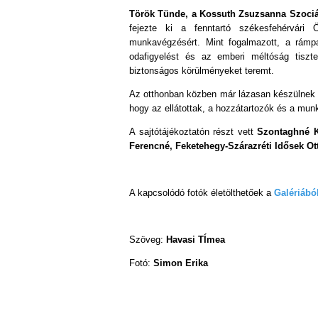
Török Tünde, a Kossuth Zsuzsanna Szociá
fejezte ki a fenntartó székesfehérvári
munkavégzésért. Mint fogalmazott, a rám
odafigyelést és az emberi méltóság tiszt
biztonságos körülményeket teremt.
Az otthonban közben már lázasan készülnek a
hogy az ellátottak, a hozzátartozók és a mu
A sajtótájékoztatón részt vett
Szontaghné K
Ferencné, Feketehegy-Szárazréti Idősek Ot
A kapcsolódó fotók életölthetőek a
Galériábó
Szöveg:
Havasi TÍmea
Fotó:
Simon Erika