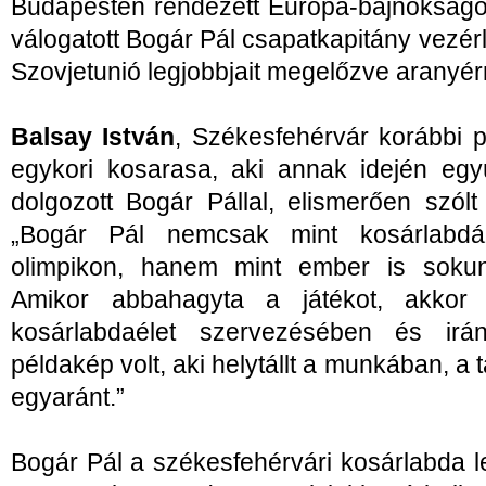
Budapesten rendezett Európa-bajnokságo
válogatott Bogár Pál csapatkapitány vezér
Szovjetunió legjobbjait megelőzve aranyér
Balsay István
, Székesfehérvár korábbi p
egykori kosarasa, aki annak idején együ
dolgozott Bogár Pállal, elismerően szólt
„Bogár Pál nemcsak mint kosárlabdá
olimpikon, hanem mint ember is sokun
Amikor abbahagyta a játékot, akkor 
kosárlabdaélet szervezésében és irán
példakép volt, aki helytállt a munkában, a
egyaránt.”
Bogár Pál a székesfehérvári kosárlabda le