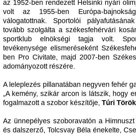
az 1952-ben rendezett Helsinki nyári oli
volt az 1955-ben Európa-bajnokság
válogatottnak. Sportolói pályafutásána
tovább szolgálta a székesfehérvári kosár
sportklub elnökségi tagja volt. Spor
tevékenysége elismeréseként Székesfeh
ben Pro Civitate, majd 2007-ben Székesf
adományozott részére.
A leleplezés pillanatában negyven fehér 
„A kemény, szikár arcon is látszik, hogy er
fogalmazott a szobor készítője,
Túri Török
Az ünnepélyes szoboravatón a Himnuszt 
és dalszerző, Tolcsvay Béla énekelte, Cs