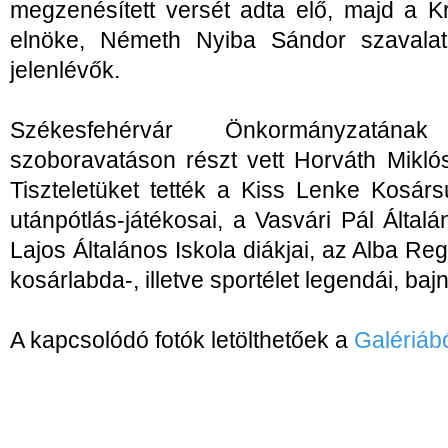
megzenésített versét adta elő, majd a K
elnöke, Németh Nyiba Sándor szavalat
jelenlévők.
Székesfehérvár Önkormányzatána
szoboravatáson részt vett Horváth Mikló
Tiszteletüket tették a Kiss Lenke Kosár
utánpótlás-játékosai, a Vasvári Pál Által
Lajos Általános Iskola diákjai, az Alba Reg
kosárlabda-, illetve sportélet legendái, baj
A kapcsolódó fotók letölthetőek a
Galériáb