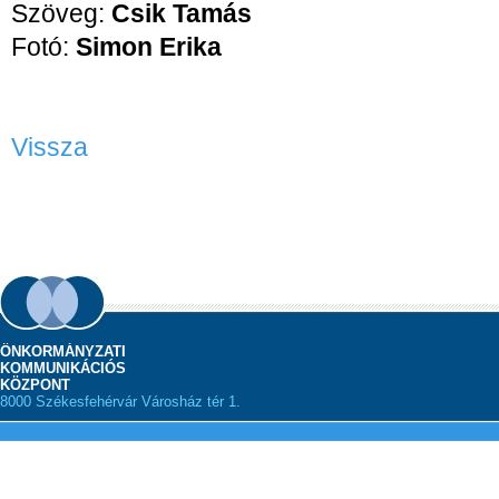
Szöveg:
Csik Tamás
Fotó:
Simon Erika
Vissza
ÖNKORMÁNYZATI
KOMMUNIKÁCIÓS
KÖZPONT
8000 Székesfehérvár Városház tér 1.