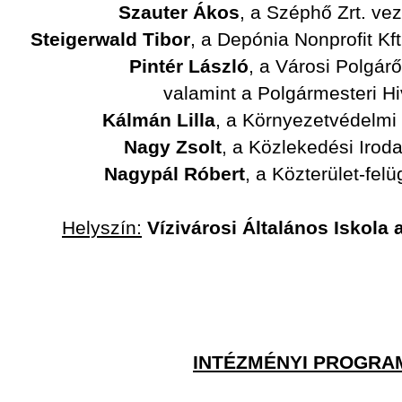
Szauter Ákos
, a Széphő Zrt. ve
Steigerwald Tibor
, a Depónia Nonprofit Kf
Pintér László
, a Városi Polgár
valamint a Polgármesteri Hi
Kálmán Lilla
, a Környezetvédelmi 
Nagy Zsolt
, a Közlekedési Irod
Nagypál Róbert
, a Közterület-felü
Helyszín:
Vízivárosi Általános Iskola a
INTÉZMÉNYI PROGRA