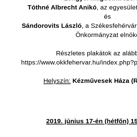
Tóthné Albrecht Anikó
, az egyesüle
és
Sándorovits László
, a Székesfehérvár
Önkormányzat elnök
Részletes plakátok az alább
https://www.okkfehervar.hu/index.ph
Helyszín:
Kézművesek Háza (Rá
2019. június 17-én (hétfőn) 1