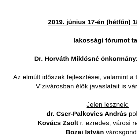
2019. június 17-én (hétfőn) 1
lakossági fórumot t
Dr. Horváth Miklósné önkormányz
Az elmúlt időszak fejlesztései, valamint a 
Vízivárosban élők javaslatait is v
Jelen lesznek:
dr. Cser-Palkovics András
po
Kovács Zsolt
r. ezredes, városi 
Bozai István
városgond