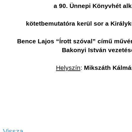
a 90. Ünnepi Könyvhét al
kötetbemutatóra kerül sor a Királ
Bence Lajos “Írott szóval” című művé
Bakonyi István vezetés
Helyszín
:
Mikszáth Kálmán
Vissza