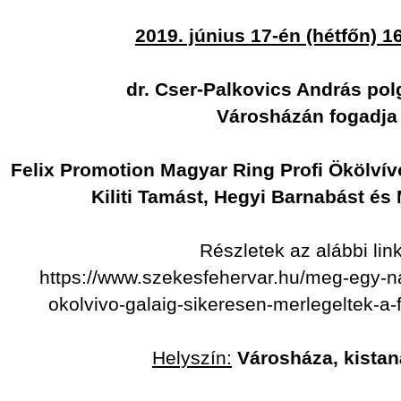
2019. június 17-én (hétfőn) 1
dr. Cser-Palkovics András po
Városházán fogadja
Felix Promotion Magyar Ring Profi Ökölvív
Kiliti Tamást, Hegyi Barnabást és
Részletek az alábbi lin
https://www.szekesfehervar.hu/meg-egy-na
okolvivo-galaig-sikeresen-merlegeltek-a-
Helyszín:
Városháza, kista