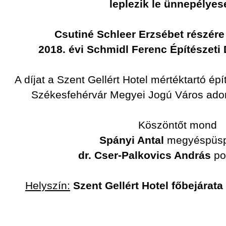
leplezik le ünnepélye
Csutiné Schleer Erzsébet részé
2018. évi Schmidl Ferenc Építészeti D
A díjat a Szent Gellért Hotel mértéktartó é
Székesfehérvár Megyei Jogú Város ad
Köszöntőt mond
Spányi Antal
megyéspüs
dr. Cser-Palkovics András
po
Helyszín:
Szent Gellért Hotel főbejárata 