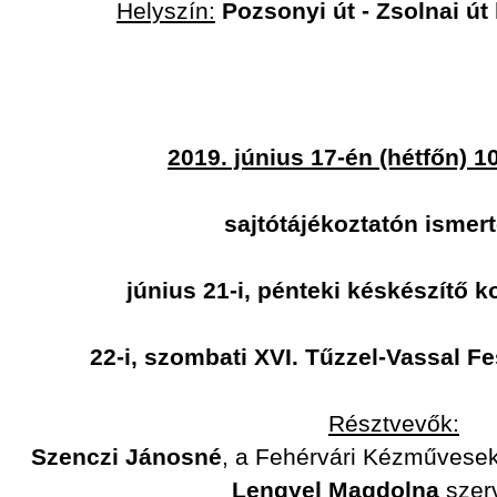
Helyszín:
Pozsonyi út - Zsolnai ú
2019. június 17-én (hétfőn) 1
sajtótájékoztatón ismert
június 21-i, pénteki késkészítő k
22-i, szombati XVI. Tűzzel-Vassal Fe
Résztvevők:
Szenczi Jánosné
, a Fehérvári Kézművese
Lengyel Magdolna
szer