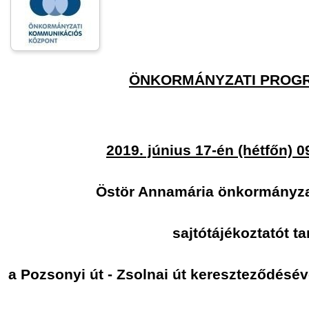
ÖNKORMÁNYZATI PROG
2019. június 17-én (hétfőn) 0
Östör Annamária önkormányza
sajtótájékoztatót ta
a Pozsonyi út - Zsolnai út kereszteződésév