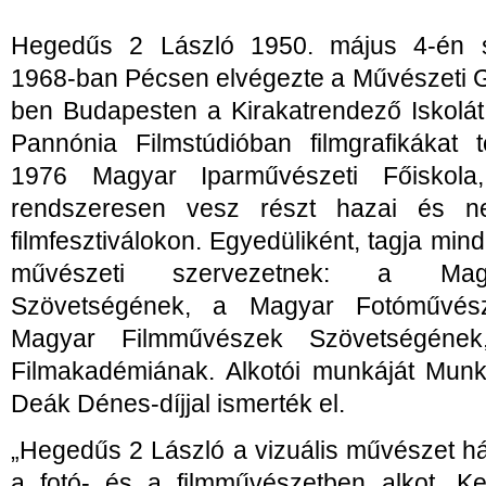
Hegedűs 2 László 1950. május 4-én sz
1968-ban Pécsen elvégezte a Művészeti 
ben Budapesten a Kirakatrendező Iskolát
Pannónia Filmstúdióban filmgrafikákat t
1976 Magyar Iparművészeti Főiskola, (
rendszeresen vesz részt hazai és nem
filmfesztiválokon. Egyedüliként, tagja mi
művészeti szervezetnek: a Mag
Szövetségének, a Magyar Fotóművés
Magyar Filmművészek Szövetségének
Filmakadémiának. Alkotói munkáját Munk
Deák Dénes-díjjal ismerték el.
„Hegedűs 2 László a vizuális művészet há
a fotó- és a filmművészetben alkot. Ke