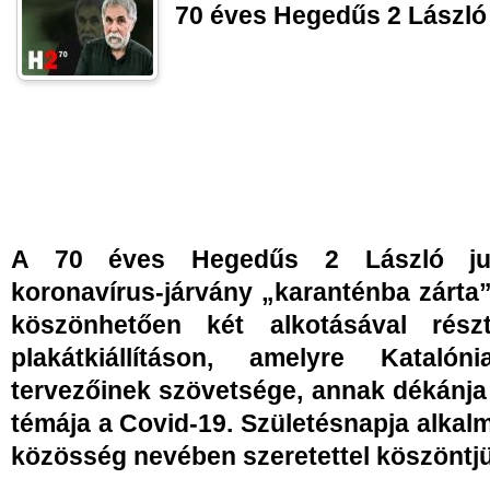
70 éves Hegedűs 2 Lászl
A 70 éves Hegedűs 2 László jubil
koronavírus-járvány „karanténba zárt
köszönhetően két alkotásával rész
plakátkiállításon, amelyre Katalón
tervezőinek szövetsége, annak dékánja
témája a Covid-19. Születésnapja alkal
közösség nevében szeretettel köszöntjü