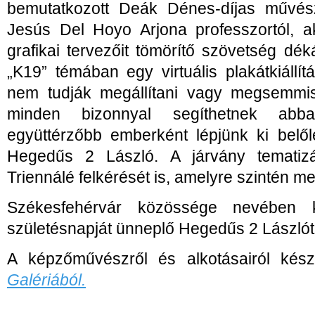
bemutatkozott Deák Dénes-díjas művés
Jesús Del Hoyo Arjona professzortól, ak
grafikai tervezőit tömörítő szövetség dé
„K19” témában egy virtuális plakátkiállí
nem tudják megállítani vagy megsemmisí
minden bizonnyal segíthetnek abba
együttérzőbb emberként lépjünk ki belől
Hegedűs 2 László. A járvány tematizá
Triennálé felkérését is, amelyre szintén me
Székesfehérvár közössége nevében 
születésnapját ünneplő Hegedűs 2 Lászlót
A képzőművészről és alkotásairól készü
Galériából.