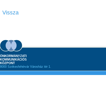
Vissza
ÖNKORMÁNYZATI
KOMMUNIKÁCIÓS
KÖZPONT
8000 Székesfehérvár Városház tér 1.