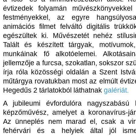
évtizedek folyamán művészkönyvekkel 
festményekkel, az egyre hangsúlyos
animációs filmet felváltó digitális trükk
egészültek ki. Művészetét nehéz stílusi
Talált és készített tárgyak, motívumo
munkáinak fő alkotóelemei. Alkotásai
jellemzője a furcsa, szokatlan, sokszor szü
írja róla közösségi oldalán a Szent Ist
műtárgya rovatukban most az elmúlt évti
Hegedűs 2 tárlatokból láthatnak
galériát.
A jubileumi évfordulóra nagyszabású ki
képzőművész, amelyet a koronavírus-jár
Az ünneplés nem marad el, csak a virtu
fehérvári és a helyiek által jól isme