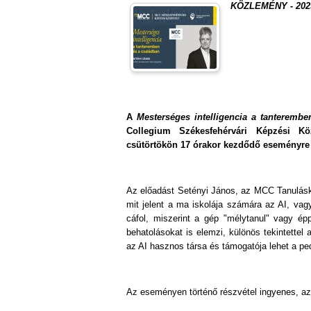
KÖZLEMÉNY - 2025.
A
Mesterséges intelligencia a tanterembe
Collegium Székesfehérvári Képzési Köz
csütörtökön 17 órakor kezdődő eseményre a
Az előadást Setényi János, az MCC Tanuláskuta
mit jelent a ma iskolája számára az AI, vag
cáfol, miszerint a gép "mélytanul" vagy épp
behatolásokat is elemzi, különös tekintettel
az AI hasznos társa és támogatója lehet a p
Az eseményen történő részvétel ingyenes, azo