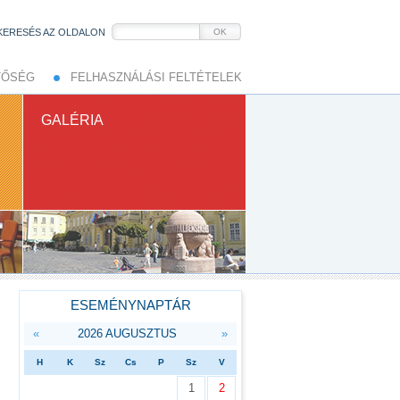
KERESÉS AZ OLDALON
OK
TŐSÉG
FELHASZNÁLÁSI FELTÉTELEK
GALÉRIA
ESEMÉNYNAPTÁR
«
2026 AUGUSZTUS
»
H
K
Sz
Cs
P
Sz
V
1
2