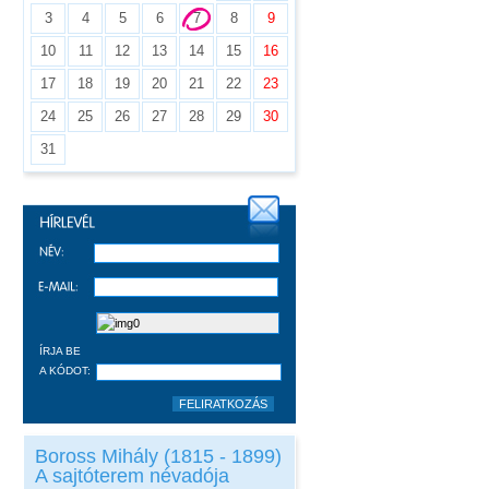
3
4
5
6
7
8
9
10
11
12
13
14
15
16
17
18
19
20
21
22
23
24
25
26
27
28
29
30
31
ÍRJA BE
A KÓDOT:
Boross Mihály (1815 - 1899)
A sajtóterem névadója