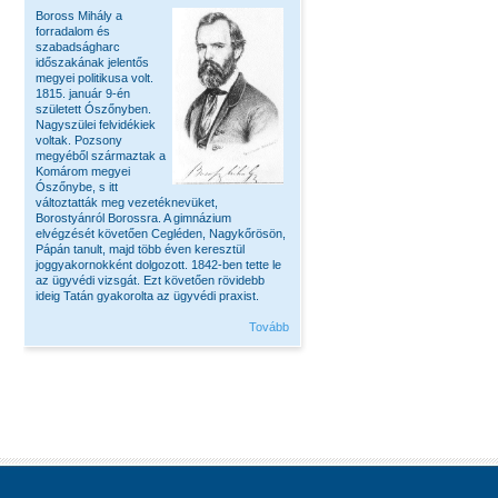
Boross Mihály a
forradalom és
szabadságharc
időszakának jelentős
megyei politikusa volt.
1815. január 9-én
született Ószőnyben.
Nagyszülei felvidékiek
voltak. Pozsony
megyéből származtak a
Komárom megyei
Ószőnybe, s itt
változtatták meg vezetéknevüket,
Borostyánról Borossra. A gimnázium
elvégzését követően Cegléden, Nagykőrösön,
Pápán tanult, majd több éven keresztül
joggyakornokként dolgozott. 1842-ben tette le
az ügyvédi vizsgát. Ezt követően rövidebb
ideig Tatán gyakorolta az ügyvédi praxist.
Tovább