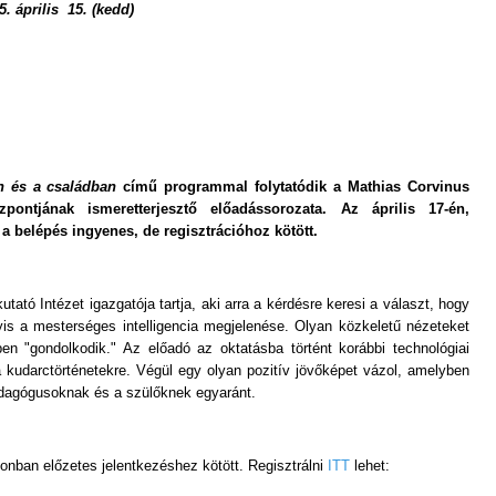
 április 15. (kedd)
n és a családban
című programmal folytatódik a Mathias Corvinus
pontjának ismeretterjesztő előadássorozata. Az április 17-én,
 belépés ingyenes, de regisztrációhoz kötött.
tó Intézet igazgatója tartja, aki arra a kérdésre keresi a választ, hogy
yis a mesterséges intelligencia megjelenése. Olyan közkeletű nézeteket
en "gondolkodik." Az előadó az oktatásba történt korábbi technológiai
 a kudarctörténetekre. Végül egy olyan pozitív jövőképet vázol, amelyben
edagógusoknak és a szülőknek egyaránt.
nban előzetes jelentkezéshez kötött. Regisztrálni
ITT
lehet: