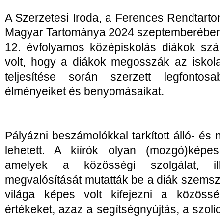
A Szerzetesi Iroda, a Ferences Rendtart
Magyar Tartománya 2024 szeptemberében h
12. évfolyamos középiskolás diákok szá
volt, hogy a diákok megosszák az iskola
teljesítése során szerzett legfontos
élményeiket és benyomásaikat.
Pályázni beszámolókkal tarkított álló- é
lehetett. A kiírók olyan (mozgó)képe
amelyek a közösségi szolgálat, ille
megvalósítását mutatták be a diák szems
világa képes volt kifejezni a közösség
értékeket, azaz a segítségnyújtás, a szoli