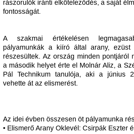
rászorulók iránti elköteleződés, a saját é
fontosságát.
A szakmai értékelésen legmagasa
pályamunkák a kiíró által arany, ezüst
részesültek. Az ország minden pontjáról 
a második helyet érte el Molnár Aliz, a S
Pál Technikum tanulója, aki a június 2
vehette át az elismerést.
Az idei évben összesen öt pályamunka rés
• Elismerő Arany Oklevél: Csirpák Eszter