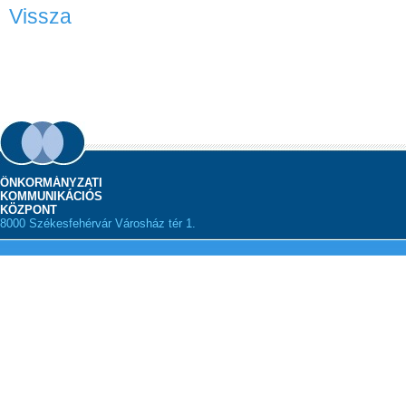
Vissza
ÖNKORMÁNYZATI
KOMMUNIKÁCIÓS
KÖZPONT
8000 Székesfehérvár Városház tér 1.