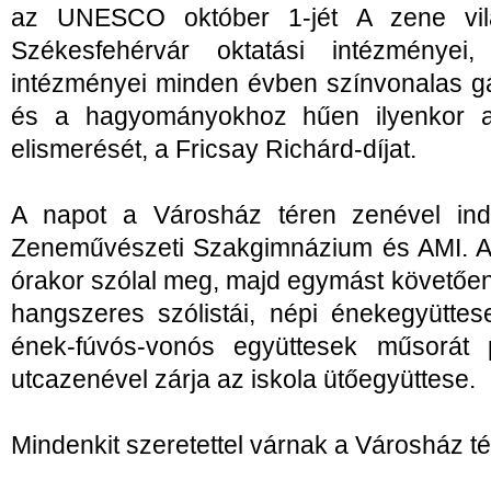
az UNESCO október 1-jét A zene világ
Székesfehérvár oktatási intézményei, 
intézményei minden évben színvonalas g
és a hagyományokhoz hűen ilyenkor a
elismerését, a Fricsay Richárd-díjat.
A napot a Városház téren zenével ind
Zeneművészeti Szakgimnázium és AMI. A
órakor szólal meg, majd egymást követően
hangszeres szólistái, népi énekegyüttes
ének-fúvós-vonós együttesek műsorát 
utcazenével zárja az iskola ütőegyüttese.
Mindenkit szeretettel várnak a Városház té