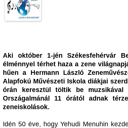
Aki október 1-jén Székesfehérvár Be
élménnyel térhet haza a zene világna
hűen a Hermann László Zeneművésze
Alapfokú Művészeti Iskola diákjai szerd
órán keresztül töltik be muzsikával
Országalmánál 11 órától adnak térz
zeneiskolások.
Idén 50 éve, hogy Yehudi Menuhin kez