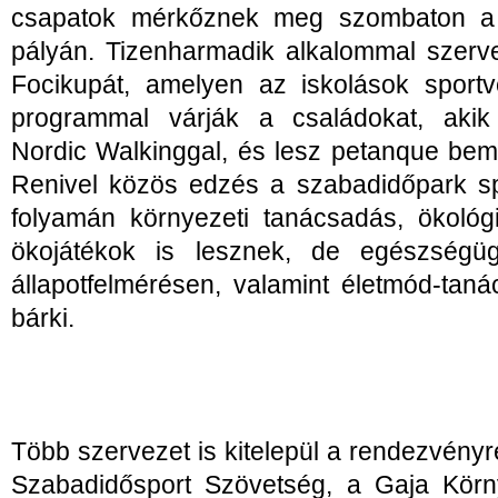
csapatok mérkőznek meg szombaton a 
pályán. Tizenharmadik alkalommal szerv
Focikupát, amelyen az iskolások sport
programmal várják a családokat, aki
Nordic Walkinggal, és lesz petanque bem
Renivel közös edzés a szabadidőpark spo
folyamán környezeti tanácsadás, ökológ
ökojátékok is lesznek, de egészségüg
állapotfelmérésen, valamint életmód-tan
bárki.
Több szervezet is kitelepül a rendezvényr
Szabadidősport Szövetség, a Gaja Körn