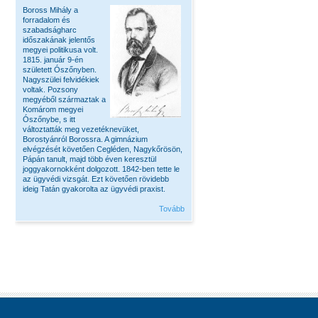
Boross Mihály a
forradalom és
szabadságharc
időszakának jelentős
megyei politikusa volt.
1815. január 9-én
született Ószőnyben.
Nagyszülei felvidékiek
voltak. Pozsony
megyéből származtak a
Komárom megyei
Ószőnybe, s itt
változtatták meg vezetéknevüket,
Borostyánról Borossra. A gimnázium
elvégzését követően Cegléden, Nagykőrösön,
Pápán tanult, majd több éven keresztül
joggyakornokként dolgozott. 1842-ben tette le
az ügyvédi vizsgát. Ezt követően rövidebb
ideig Tatán gyakorolta az ügyvédi praxist.
Tovább