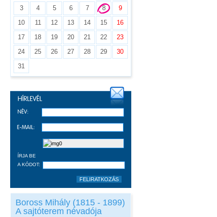
3
4
5
6
7
8
9
10
11
12
13
14
15
16
17
18
19
20
21
22
23
24
25
26
27
28
29
30
31
ÍRJA BE
A KÓDOT:
Boross Mihály (1815 - 1899)
A sajtóterem névadója