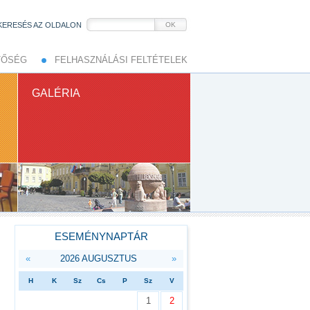
KERESÉS AZ OLDALON
OK
TŐSÉG
FELHASZNÁLÁSI FELTÉTELEK
GALÉRIA
ESEMÉNYNAPTÁR
«
2026 AUGUSZTUS
»
H
K
Sz
Cs
P
Sz
V
1
2