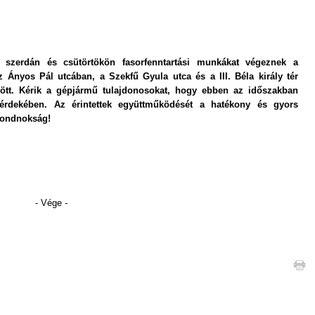
, szerdán és csütörtökön fasorfenntartási munkákat végeznek a
Ányos Pál utcában, a Szekfű Gyula utca és a III. Béla király tér
zött. Kérik a gépjármű tulajdonosokat, hogy ebben az időszakban
rdekében. Az érintettek együttműködését a hatékony és gyors
gondnokság!
e -