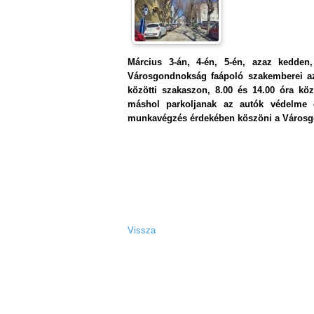
Március 3-án, 4-én, 5-én, azaz kedden
Városgondnokság faápoló szakemberei az 
közötti szakaszon, 8.00 és 14.00 óra kö
máshol parkoljanak az autók védelme é
munkavégzés érdekében köszöni a Város
- Vég
Vissza