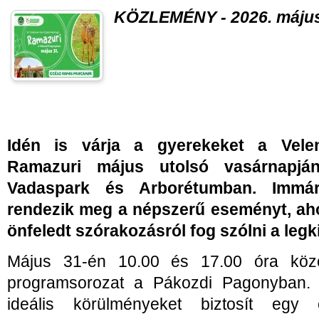
KÖZLEMÉNY - 2026. május
Idén is várja a gyerekeket a Velen
Ramazuri május utolsó vasárnapj
Vadaspark és Arborétumban. Immár
rendezik meg a népszerű eseményt, ahol
önfeledt szórakozásról fog szólni a leg
Május 31-én 10.00 és 17.00 óra közö
programsorozat a Pákozdi Pagonyban. 
ideális körülményeket biztosít egy