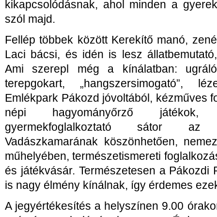
kikapcsolódásnak, ahol minden a gyerek
szól majd.
Fellép többek között Kerekítő manó, zen
Laci bácsi, és idén is lesz állatbemutat
Ami szerepl még a kínálatban: ugrálóvá
terepgokart, „hangszersimogató”, lé
Emlékpark Pákozd jóvoltából, kézműves fo
népi hagyományőrző játékok
gyermekfoglalkoztató sátor a
Vadászkamarának köszönhetően, nemeze
műhelyében, természetismereti foglalkoz
és játékvásár. Természetesen a Pákozdi P
is nagy élmény kínálnak, így érdemes eze
A jegyértékesítés a helyszínen 9.00 órakor