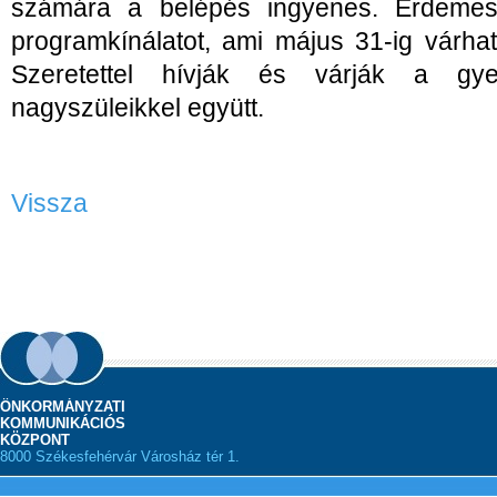
számára a belépés ingyenes. Érdemes 
programkínálatot, ami május 31-ig várha
Szeretettel hívják és várják a gye
nagyszüleikkel együtt.
Vissza
ÖNKORMÁNYZATI
KOMMUNIKÁCIÓS
KÖZPONT
8000 Székesfehérvár Városház tér 1.