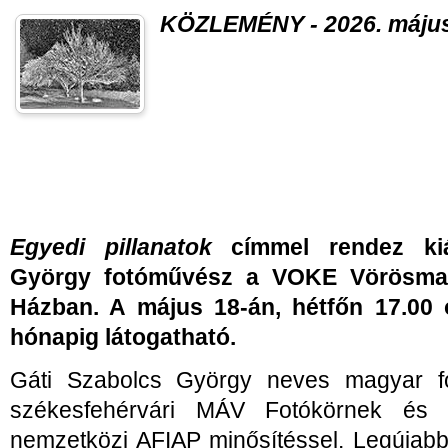
KÖZLEMÉNY - 2026. május
Egyedi pillanatok
címmel rendez kiál
György fotóművész a VOKE Vörösmar
Házban. A május 18-án, hétfőn 17.00 ó
hónapig látogatható.
Gáti Szabolcs György neves magyar fo
székesfehérvári MÁV Fotókörnek és 
nemzetközi AFIAP minősítéssel. Legújab