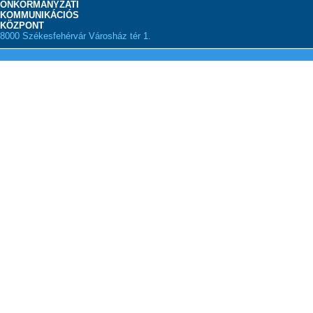
ÖNKORMÁNYZATI
KOMMUNIKÁCIÓS
KÖZPONT
8000 Székesfehérvár Városház tér 1.